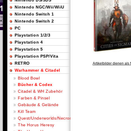
Nintendo DS/3DS
Nintendo NGC/Wii/WiiU
Nintendo Switch 1
Nintendo Switch 2
PC
Playstation 1/2/3
Playstation 4
Playstation 5
Playstation PSP/Vita
RETRO
Artikelbilder dienen als 
Warhammer & Citadel
Blood Bowl
Bücher & Codex
Citadel & WH Zubehör
Farben & Pinsel
Gebäude & Gelände
Kill Team
Quest/Underworlds/Necromunda
The Horus Heresy