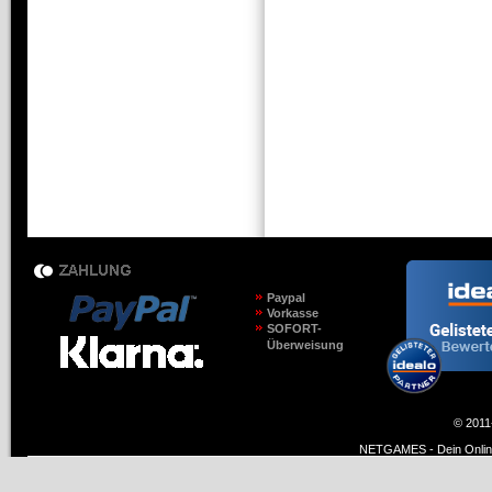
Paypal
Vorkasse
SOFORT-
Überweisung
© 2011
NETGAMES - Dein Online