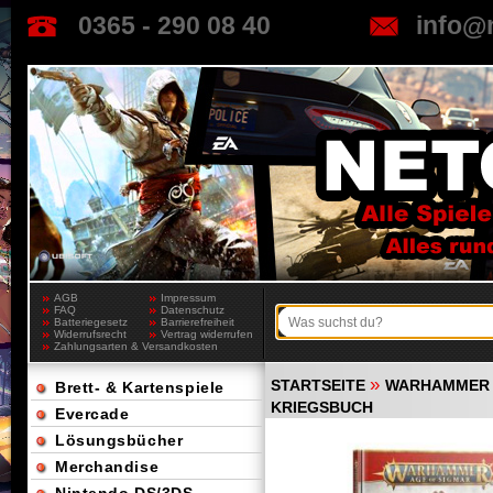
0365 - 290 08 40
info@
AGB
Impressum
FAQ
Datenschutz
Batteriegesetz
Barrierefreiheit
Widerrufsrecht
Vertrag widerrufen
Zahlungsarten & Versandkosten
»
STARTSEITE
WARHAMMER 
Brett- & Kartenspiele
KRIEGSBUCH
Evercade
Lösungsbücher
Merchandise