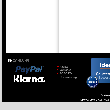
Paypal
Vorkasse
SOFORT-
Überweisung
© 2011
NETGAMES - Dein Online