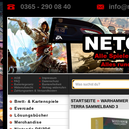
0365 - 290 08 40
info@
AGB
Impressum
FAQ
Datenschutz
Batteriegesetz
Barrierefreiheit
Widerrufsrecht
Vertrag widerrufen
Zahlungsarten & Versandkosten
»
STARTSEITE
WARHAMMER 
Brett- & Kartenspiele
TERRA SAMMELBAND 3
Evercade
Lösungsbücher
Merchandise