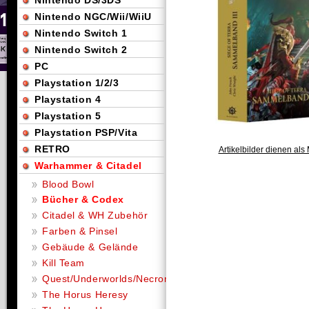
Nintendo DS/3DS
Nintendo NGC/Wii/WiiU
Nintendo Switch 1
Nintendo Switch 2
PC
Playstation 1/2/3
Playstation 4
Playstation 5
Playstation PSP/Vita
RETRO
Artikelbilder dienen als 
Warhammer & Citadel
Blood Bowl
Bücher & Codex
Citadel & WH Zubehör
Farben & Pinsel
Gebäude & Gelände
Kill Team
Quest/Underworlds/Necromunda
The Horus Heresy