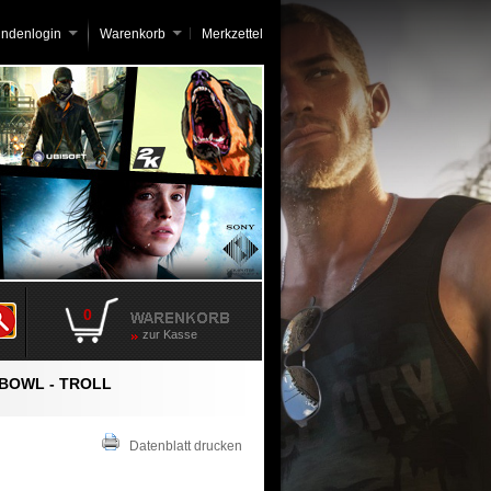
undenlogin
Warenkorb
Merkzettel
0
zur Kasse
BOWL - TROLL
Datenblatt drucken