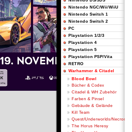
Nintendo DS/3DS
Nintendo NGC/Wii/WiiU
Nintendo Switch 1
Nintendo Switch 2
PC
Playstation 1/2/3
Playstation 4
Playstation 5
Playstation PSP/Vita
RETRO
Warhammer & Citadel
Blood Bowl
Bücher & Codex
Citadel & WH Zubehör
Farben & Pinsel
Gebäude & Gelände
Kill Team
Quest/Underworlds/Necromu
The Horus Heresy