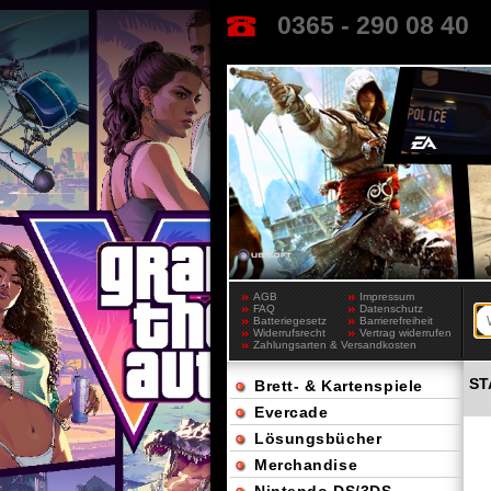
0365 - 290 08 40
AGB
Impressum
FAQ
Datenschutz
Batteriegesetz
Barrierefreiheit
Widerrufsrecht
Vertrag widerrufen
Zahlungsarten & Versandkosten
ST
Brett- & Kartenspiele
Evercade
Lösungsbücher
Merchandise