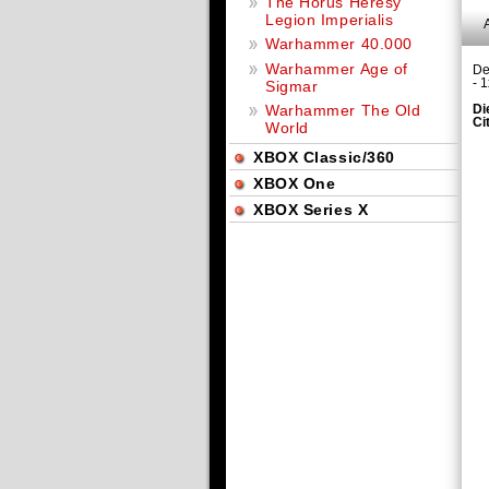
The Horus Heresy
Legion Imperialis
Warhammer 40.000
Warhammer Age of
De
- 
Sigmar
Warhammer The Old
Di
Ci
World
XBOX Classic/360
XBOX One
XBOX Series X