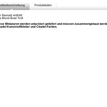
Artikelbeschreibung
Produktdaten
r Bausatz enthält:
1x Blood Bowl Troll
ese Miniaturen werden unlackiert geliefert und müssen zusammengebaut werd
tadel-Kunststoffkleber und Citadel-Farben.