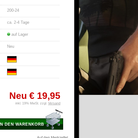
200-24
ca. 2-4 Tage
auf Lager
Neu
Neu
€ 19,95
inkl. 19% MwSt. zzgl.
Versand
IN DEN WARENKORB
Auf den Merkzettel