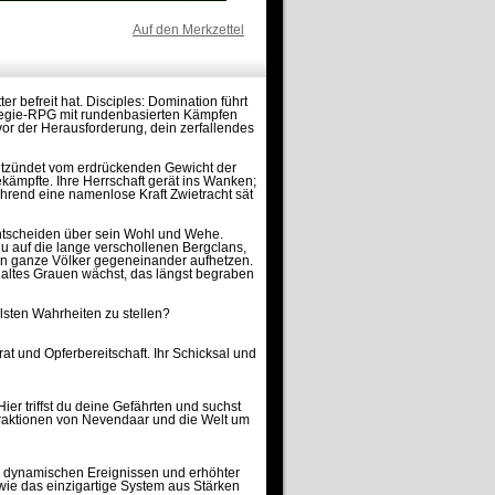
Auf den Merkzettel
 befreit hat. Disciples: Domination führt
ategie-RPG mit rundenbasierten Kämpfen
vor der Herausforderung, dein zerfallendes
 entzündet vom erdrückenden Gewicht der
ekämpfte. Ihre Herrschaft gerät ins Wanken;
hrend eine namenlose Kraft Zwietracht sät
entscheiden über sein Wohl und Wehe.
 du auf die lange verschollenen Bergclans,
en ganze Völker gegeneinander aufhetzen.
n altes Grauen wächst, das längst begraben
elsten Wahrheiten zu stellen?
at und Opferbereitschaft. Ihr Schicksal und
ier triffst du deine Gefährten und suchst
Fraktionen von Nevendaar und die Welt um
, dynamischen Ereignissen und erhöhter
owie das einzigartige System aus Stärken