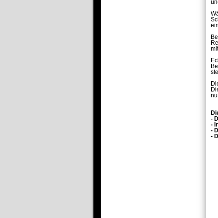
un
Wä
Sc
ei
Be
Re
mi
Ec
Be
st
Di
Di
nu
Di
- 
- 
- 
- 