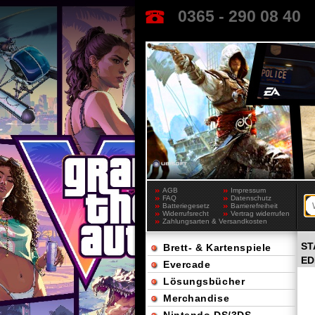
0365 - 290 08 40
AGB
Impressum
FAQ
Datenschutz
Batteriegesetz
Barrierefreiheit
Widerrufsrecht
Vertrag widerrufen
Zahlungsarten & Versandkosten
ST
Brett- & Kartenspiele
ED
Evercade
Lösungsbücher
Merchandise