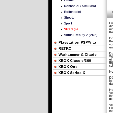
Online
Rennspiel / Simulator
Rollenspiel
Shooter
Fü
Sport
di
Strategie
ni
Kö
Virtual Reality 2 (VR2)
Do
Kr
Playstation PSP/Vita
vo
un
RETRO
Du
Warhammer & Citadel
Wä
ei
XBOX Classic/360
Bi
sc
XBOX One
Ne
XBOX Series X
Dü
In
da
He
Vo
ih
di
Ve
Fü
In