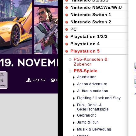
Nintendo DS/3DS
Nintendo NGC/Wii/WiiU
Nintendo Switch 1
Nintendo Switch 2
PC
Playstation 1/2/3
Playstation 4
Playstation 5
PS5-Konsolen &
Zubehör
PS5-Spiele
Abenteuer
Action Adventure
Aufbausimulation
Fighting / Hack and Slay
Fun-, Denk- &
Gesellschaftsspiel
Gebraucht
Jump & Run
Musik & Bewegung