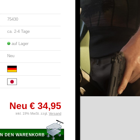
75430
ca. 2-4 Tage
auf Lager
Neu
Neu
€ 34,95
inkl. 19% MwSt. zzgl.
Versand
IN DEN WARENKORB