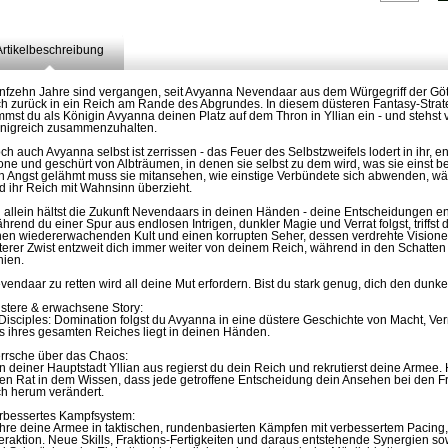
Artikelbeschreibung
nfzehn Jahre sind vergangen, seit Avyanna Nevendaar aus dem Würgegriff der Götter
ch zurück in ein Reich am Rande des Abgrundes. In diesem düsteren Fantasy-Str
mmst du als Königin Avyanna deinen Platz auf dem Thron in Yllian ein - und stehst 
nigreich zusammenzuhalten.
ch auch Avyanna selbst ist zerrissen - das Feuer des Selbstzweifels lodert in ihr,
one und geschürt von Albträumen, in denen sie selbst zu dem wird, was sie einst b
n Angst gelähmt muss sie mitansehen, wie einstige Verbündete sich abwenden, wä
d ihr Reich mit Wahnsinn überzieht.
 allein hältst die Zukunft Nevendaars in deinen Händen - deine Entscheidungen 
hrend du einer Spur aus endlosen Intrigen, dunkler Magie und Verrat folgst, triffst
nen wiedererwachenden Kult und einen korrupten Seher, dessen verdrehte Vision
tterer Zwist entzweit dich immer weiter von deinem Reich, während in den Schatte
hien.
vendaar zu retten wird all deine Mut erfordern. Bist du stark genug, dich den dunk
stere & erwachsene Story:
 Disciples: Domination folgst du Avyanna in eine düstere Geschichte von Macht, Verr
s ihres gesamten Reiches liegt in deinen Händen.
rrsche über das Chaos:
n deiner Hauptstadt Yllian aus regierst du dein Reich und rekrutierst deine Armee. H
ren Rat in dem Wissen, dass jede getroffene Entscheidung dein Ansehen bei den 
ch herum verändert.
rbessertes Kampfsystem:
hre deine Armee in taktischen, rundenbasierten Kämpfen mit verbessertem Pacing
teraktion. Neue Skills, Fraktions-Fertigkeiten und daraus entstehende Synergien s