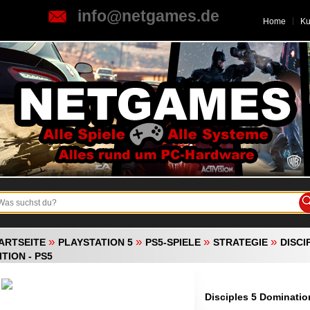
info@netgames.de
Home
K
»
»
»
»
ARTSEITE
PLAYSTATION 5
PS5-SPIELE
STRATEGIE
DISCI
ITION - PS5
Disciples 5 Dominatio