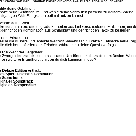
d Schwächen der Einheiten bieten dir komplexe strategische Möglichkeiten.
hle deine Gefährten:
halte neue Gefährten frei und wähle deine Vertrauten passend zu deinem Spielstil,
nzigartigen Welt-Fähigkeiten optimal nutzen kannst.
wahre deine Welt:
krutiere, trainiere und upgrade Einheiten aus fünf verschiedenen Fraktionen, um 
t der richtigen Kombination aus Schlagkraft und der richtigen Taktik zu besiegen.
htzeit-Erkundung:
reise die düstere und lebhafte Welt von Nevendaar in Echtzeit. Entdecke neue Regio
elle dich herausfordernden Feinden, während du deine Quests verfolgst.
e Rückkehr der Bergclans:
e Zwerge sind zurück - und das ist unter Umständen nicht zu deinem Besten. Werden
r ein weiterer Brandherd, um den du dich kümmern musst?
e Deluxe Edition enthält:
Das Spiel "Disciples Domination"
In-Game Items
Digitaler Soundtrack
Digitales Kompendium