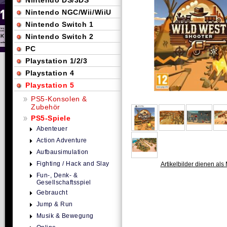
Nintendo DS/3DS
Nintendo NGC/Wii/WiiU
Nintendo Switch 1
Nintendo Switch 2
PC
Playstation 1/2/3
Playstation 4
Playstation 5
PS5-Konsolen &
Zubehör
PS5-Spiele
Abenteuer
Action Adventure
Aufbausimulation
Fighting / Hack and Slay
Artikelbilder dienen als 
Fun-, Denk- &
Gesellschaftsspiel
Gebraucht
Jump & Run
Musik & Bewegung