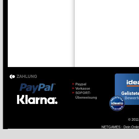
Paypal
Vorkasse
SOFORT-
Überweisung
© 2011
NETGAMES - Dein Online