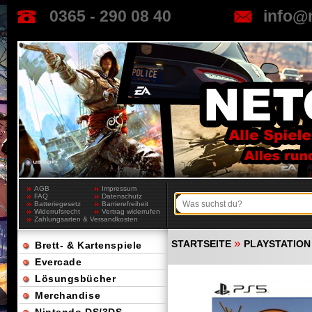
0365 - 290 08 40
info@
AGB
Impressum
FAQ
Datenschutz
Batteriegesetz
Barrierefreiheit
Widerrufsrecht
Vertrag widerrufen
Zahlungsarten & Versandkosten
»
STARTSEITE
PLAYSTATION
Brett- & Kartenspiele
Evercade
Lösungsbücher
Merchandise