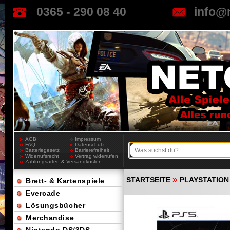
0365 - 290 08 40
info@
AGB
Impressum
FAQ
Datenschutz
Batteriegesetz
Barrierefreiheit
Widerrufsrecht
Vertrag widerrufen
Zahlungsarten & Versandkosten
»
STARTSEITE
PLAYSTATION
Brett- & Kartenspiele
Evercade
Lösungsbücher
Merchandise