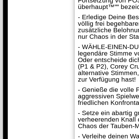
Fortsetzung von POST
überhaupt™"" bezeic
- Erledige Deine Bes
völlig frei begehba
zusätzliche Belohnu
nur Chaos in der Sta
- WÄHLE-EINEN-DUDE
legendäre Stimme v
Oder entscheide dic
(P1 & P2), Corey Cru
alternative Stimmen
zur Verfügung hast!
- Genieße die volle 
aggressiven Spielwei
friedlichen Konfront
- Setze ein abartig 
verheerenden Knall d
Chaos der Tauben-M
- Verleihe deinen