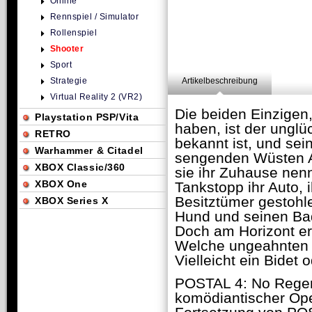
Online
Rennspiel / Simulator
Rollenspiel
Shooter
Sport
Strategie
Artikelbeschreibung
Virtual Reality 2 (VR2)
Die beiden Einzigen
Playstation PSP/Vita
haben, ist der ungl
RETRO
bekannt ist, und sei
Warhammer & Citadel
sengenden Wüsten A
XBOX Classic/360
sie ihr Zuhause nen
XBOX One
Tankstopp ihr Auto, 
Besitztümer gestohl
XBOX Series X
Hund und seinen Bad
Doch am Horizont erb
Welche ungeahnten 
Vielleicht ein Bidet
POSTAL 4: No Regert
komödiantischer Ope