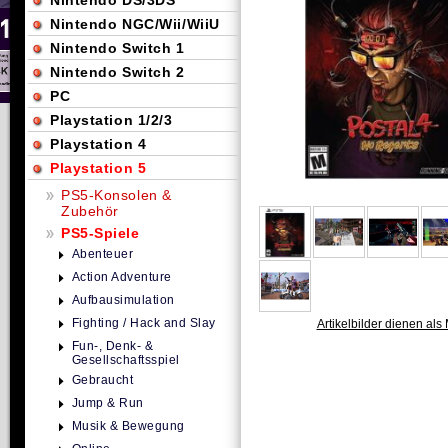
Nintendo DS/3DS
Nintendo NGC/Wii/WiiU
Nintendo Switch 1
Nintendo Switch 2
PC
Playstation 1/2/3
Playstation 4
Playstation 5
PS5-Konsolen &
Zubehör
PS5-Spiele
Abenteuer
Action Adventure
Aufbausimulation
Fighting / Hack and Slay
Artikelbilder dienen als 
Fun-, Denk- &
Gesellschaftsspiel
Gebraucht
Jump & Run
Musik & Bewegung