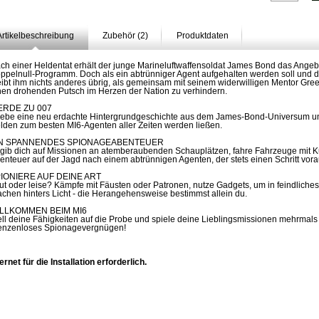
Artikelbeschreibung
Zubehör (2)
Produktdaten
ch einer Heldentat erhält der junge Marineluftwaffensoldat James Bond das Angeb
ppelnull-Programm. Doch als ein abtrünniger Agent aufgehalten werden soll und die
eibt ihm nichts anderes übrig, als gemeinsam mit seinem widerwilligen Mentor G
nen drohenden Putsch im Herzen der Nation zu verhindern.
RDE ZU 007
lebe eine neu erdachte Hintergrundgeschichte aus dem James-Bond-Universum und
lden zum besten MI6-Agenten aller Zeiten werden ließen.
IN SPANNENDES SPIONAGEABENTEUER
gib dich auf Missionen an atemberaubenden Schauplätzen, fahre Fahrzeuge mit Kult
enteuer auf der Jagd nach einem abtrünnigen Agenten, der stets einen Schritt vorau
IONIERE AUF DEINE ART
ut oder leise? Kämpfe mit Fäusten oder Patronen, nutze Gadgets, um in feindliches 
chen hinters Licht - die Herangehensweise bestimmst allein du.
LLKOMMEN BEIM MI6
ell deine Fähigkeiten auf die Probe und spiele deine Lieblingsmissionen mehrmals m
enzenloses Spionagevergnügen!
ternet für die Installation erforderlich.