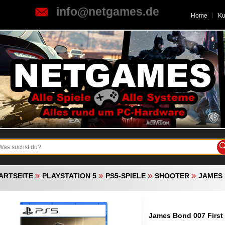
info@netgames.de
Home
K
»
»
»
»
ARTSEITE
PLAYSTATION 5
PS5-SPIELE
SHOOTER
JAMES 
James Bond 007 First 