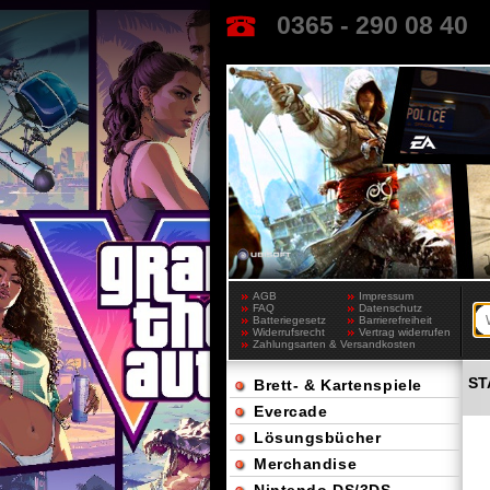
0365 - 290 08 40
AGB
Impressum
FAQ
Datenschutz
Batteriegesetz
Barrierefreiheit
Widerrufsrecht
Vertrag widerrufen
Zahlungsarten & Versandkosten
ST
Brett- & Kartenspiele
Evercade
Lösungsbücher
Merchandise