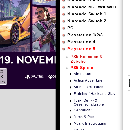
Nintendo DS/3DS
Nintendo NGC/Wii/WiiU
Nintendo Switch 1
Nintendo Switch 2
PC
Playstation 1/2/3
Playstation 4
Playstation 5
PS5-Konsolen &
Zubehör
PS5-Spiele
Abenteuer
Action Adventure
Aufbausimulation
Fighting / Hack and Slay
Fun-, Denk- &
Gesellschaftsspiel
Gebraucht
Jump & Run
Musik & Bewegung