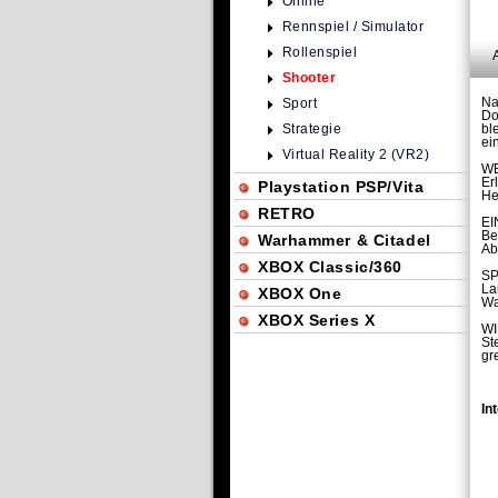
Online
Rennspiel / Simulator
Rollenspiel
Shooter
Na
Sport
Do
Strategie
bl
ei
Virtual Reality 2 (VR2)
WE
Er
Playstation PSP/Vita
He
RETRO
E
Be
Warhammer & Citadel
Ab
XBOX Classic/360
SP
La
XBOX One
Wa
XBOX Series X
WI
St
gr
In