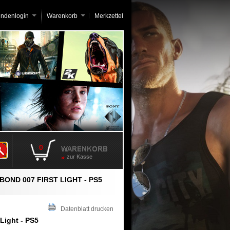
undenlogin
Warenkorb
Merkzettel
0
zur Kasse
BOND 007 FIRST LIGHT - PS5
Datenblatt drucken
Light - PS5