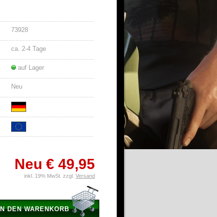
73928
ca. 2-4 Tage
auf Lager
Neu
Neu
€ 49,95
inkl. 19% MwSt. zzgl.
Versand
IN DEN WARENKORB