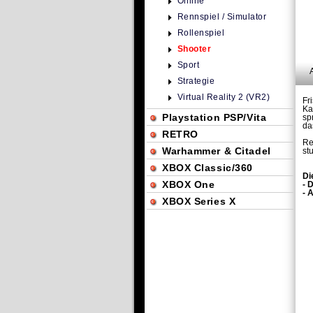
Online
Rennspiel / Simulator
Rollenspiel
Shooter
Sport
Strategie
Virtual Reality 2 (VR2)
Fr
Ka
Playstation PSP/Vita
sp
da
RETRO
Re
Warhammer & Citadel
st
XBOX Classic/360
Di
XBOX One
- 
- 
XBOX Series X