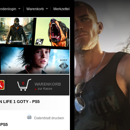
undenlogin
Warenkorb
Merkzettel
0
zur Kasse
N LIFE 1 GOTY - PS5
Datenblatt drucken
 PS5