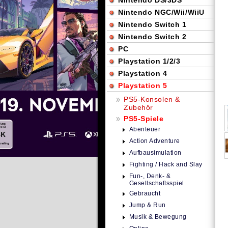
Nintendo DS/3DS
Nintendo NGC/Wii/WiiU
Nintendo Switch 1
Nintendo Switch 2
PC
Playstation 1/2/3
Playstation 4
Playstation 5
PS5-Konsolen &
Zubehör
PS5-Spiele
Abenteuer
Action Adventure
Aufbausimulation
Fighting / Hack and Slay
Fun-, Denk- &
Gesellschaftsspiel
Gebraucht
Jump & Run
Musik & Bewegung