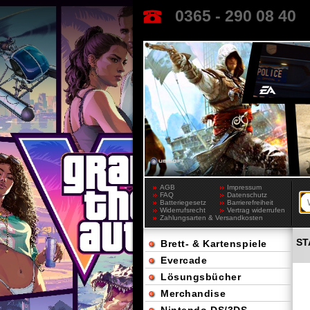
0365 - 290 08 40
AGB
Impressum
FAQ
Datenschutz
Batteriegesetz
Barrierefreiheit
Widerrufsrecht
Vertrag widerrufen
Zahlungsarten & Versandkosten
ST
Brett- & Kartenspiele
Evercade
Lösungsbücher
Merchandise