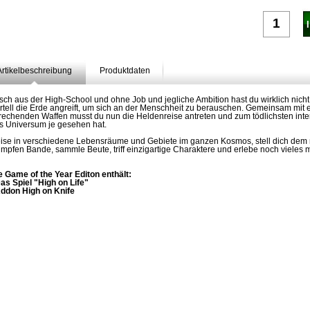
Artikelbeschreibung
Produktdaten
isch aus der High-School und ohne Job und jegliche Ambition hast du wirklich nicht
rtell die Erde angreift, um sich an der Menschheit zu berauschen. Gemeinsam mit
rechenden Waffen musst du nun die Heldenreise antreten und zum tödlichsten int
s Universum je gesehen hat.
ise in verschiedene Lebensräume und Gebiete im ganzen Kosmos, stell dich dem
umpfen Bande, sammle Beute, triff einzigartige Charaktere und erlebe noch vieles 
e Game of the Year Editon enthält:
Das Spiel "High on Life"
Addon High on Knife