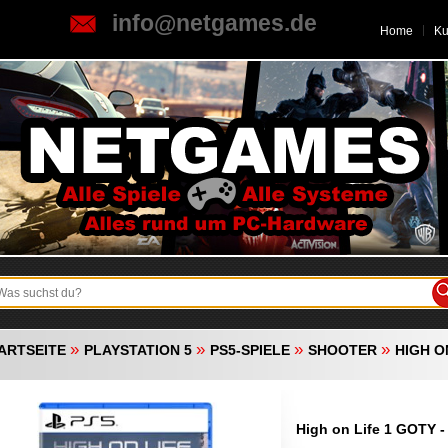
info@netgames.de
Home
K
»
»
»
»
ARTSEITE
PLAYSTATION 5
PS5-SPIELE
SHOOTER
HIGH O
High on Life 1 GOTY -