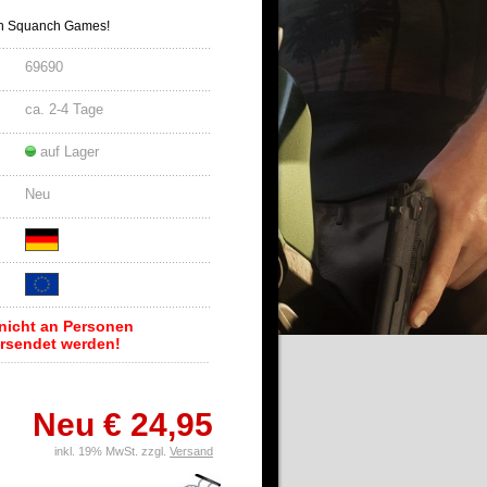
n Squanch Games!
69690
ca. 2-4 Tage
auf Lager
Neu
f nicht an Personen
ersendet werden!
Neu € 24,95
inkl. 19% MwSt. zzgl.
Versand