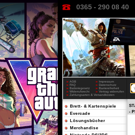
0365 - 290 08 40
AGB
Impressum
FAQ
Datenschutz
Batteriegesetz
Barrierefreiheit
Widerrufsrecht
Vertrag widerrufen
Zahlungsarten & Versandkosten
ST
Brett- & Kartenspiele
- 
Evercade
Lösungsbücher
Merchandise