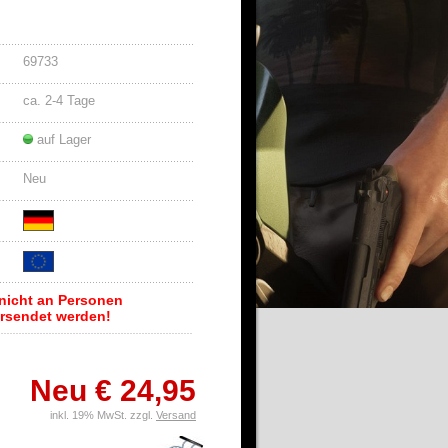
69733
ca. 2-4 Tage
auf Lager
Neu
f nicht an Personen
ersendet werden!
Neu € 24,95
inkl. 19% MwSt. zzgl.
Versand