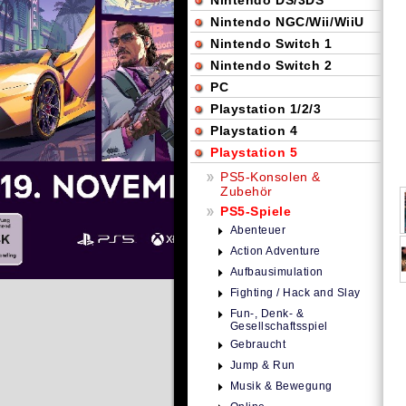
Nintendo DS/3DS
Nintendo NGC/Wii/WiiU
Nintendo Switch 1
Nintendo Switch 2
PC
Playstation 1/2/3
Playstation 4
Playstation 5
PS5-Konsolen &
Zubehör
PS5-Spiele
Abenteuer
Action Adventure
Aufbausimulation
Fighting / Hack and Slay
Fun-, Denk- &
Gesellschaftsspiel
Gebraucht
Jump & Run
Musik & Bewegung