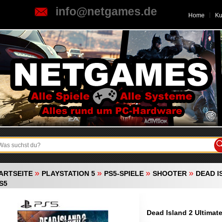
info@netgames.de
Home
K
»
»
»
»
ARTSEITE
PLAYSTATION 5
PS5-SPIELE
SHOOTER
DEAD I
PS5
Dead Island 2 Ultimate