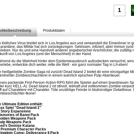
Artikelbeschreibung
Produktdaten
n tödliches Virus breitet sich in Los Angeles aus und verwandelt die Einwohner in g
arantäne, das Militär hat sich zurückgezogen. Gebissen, infiziert, aber immun (und 
 lieben. Nur du und eine Handvoll anderer angeberischer Arschlöcher, die zufällig 
kunft von Los Angeles (und der Menschheit) in der Hand.
hrend du die Wahrheit hinter dem Epidemieausbruch aufzudecken versuchst, wirst d
erlebe, entwickle dich weiter, rette die Welt - ein ganz normaler Tag in LA eben!
e heißgeliebte Zombie-Saga ist zurück! Dead Island 2 bietet dir eine einzigartig
erdrehter Zombieschlachterei in einem wahrlich epischen Pulp-Abenteuer.
eses packende First-Person-Action-RPG führt die Spieler auf einen brandneuen Spie
der kurz HELL-A). Dead Island 2 ist stilvoll, lebhaft und vollkommen Zombie-verpes
iff auf Charaktere mit Charakter. Töte unzählige Feinde in blutrünstiger Detailtreue
mbieschlächter-Ikone!
e Ultimate Edition enthält:
Das Spiel "Dead Island 2"
2 Story Expansions
Memories of Banoi Pack
Golden Weapons Pack
Pulp Weapons Pack
Red’s Demise Katana
6 Premium Character Packs
Kingdom Come: Deliverance II Pack