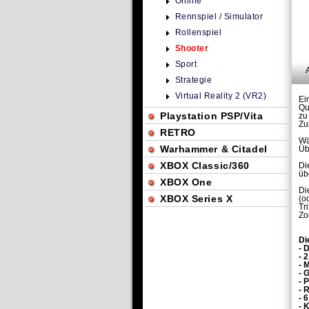
Online
Rennspiel / Simulator
Rollenspiel
Shooter
Sport
Strategie
Virtual Reality 2 (VR2)
Ei
Qu
Playstation PSP/Vita
zu
Zu
RETRO
Wä
Warhammer & Citadel
Üb
XBOX Classic/360
Di
üb
XBOX One
Di
XBOX Series X
(o
Tr
Zo
Di
- 
- 
- 
- 
- 
- 
- 
- 