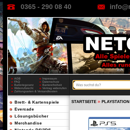
0365 - 290 08 40
info@
AGB
Impressum
FAQ
Datenschutz
Batteriegesetz
Barrierefreiheit
Widerrufsrecht
Vertrag widerrufen
Zahlungsarten & Versandkosten
»
STARTSEITE
PLAYSTATION
Brett- & Kartenspiele
Evercade
Lösungsbücher
Merchandise