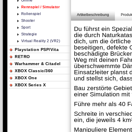
Online
Rennspiel / Simulator
Rollenspiel
Artikelbeschreibung
Produk
Shooter
Sport
Du führst ein Spezi
die durch Naturkatas
Strategie
dich, um die örtlich
Virtual Reality 2 (VR2)
beseitigen, defekte
Playstation PSP/Vita
beschädigte Brücken
RETRO
Weg mit deinen Fahr
Warhammer & Citadel
überschwemmte Dämme
XBOX Classic/360
Einsatzleiter planst
und stellst sich, da
XBOX One
XBOX Series X
Bau zerstörte Gebiet
einer Simulation mit 
Führe mehr als 40 F
Schreite in verschi
ein, die jeweils 4 km
Manipuliere Element