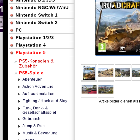
Nintendo DS/3DS
Nintendo NGC/Wii/WiiU
Nintendo Switch 1
Nintendo Switch 2
PC
Playstation 1/2/3
Playstation 4
Playstation 5
PS5-Konsolen &
Zubehör
PS5-Spiele
Abenteuer
Action Adventure
Aufbausimulation
Fighting / Hack and Slay
Artikelbilder dienen als 
Fun-, Denk- &
Gesellschaftsspiel
Gebraucht
Jump & Run
Musik & Bewegung