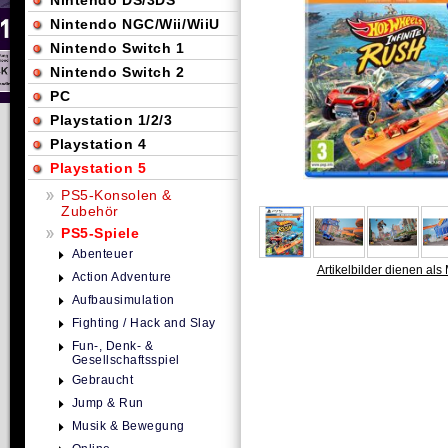
Nintendo DS/3DS
Nintendo NGC/Wii/WiiU
Nintendo Switch 1
Nintendo Switch 2
PC
Playstation 1/2/3
Playstation 4
Playstation 5
PS5-Konsolen &
Zubehör
PS5-Spiele
Abenteuer
Artikelbilder dienen als 
Action Adventure
Aufbausimulation
Fighting / Hack and Slay
Fun-, Denk- &
Gesellschaftsspiel
Gebraucht
Jump & Run
Musik & Bewegung