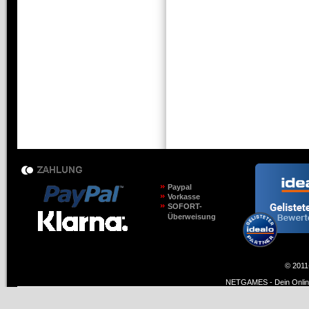
Paypal
Vorkasse
SOFORT-
Überweisung
© 2011
NETGAMES - Dein Online