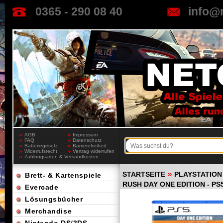
0365 - 290 08 40
info@
AGB
Impressum
FAQ
Datenschutz
Batteriegesetz
Barrierefreiheit
Widerrufsrecht
Vertrag widerrufen
Zahlungsarten & Versandkosten
»
STARTSEITE
PLAYSTATION
Brett- & Kartenspiele
RUSH DAY ONE EDITION - PS
Evercade
Lösungsbücher
Merchandise