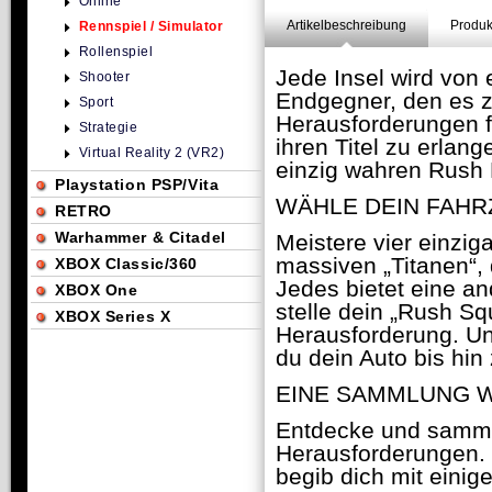
Online
Artikelbeschreibung
Produk
Rennspiel / Simulator
Rollenspiel
Jede Insel wird von
Shooter
Endgegner, den es zu
Sport
Herausforderungen f
Strategie
ihren Titel zu erlang
Virtual Reality 2 (VR2)
einzig wahren Rush 
Playstation PSP/Vita
WÄHLE DEIN FAH
RETRO
Warhammer & Citadel
Meistere vier einziga
massiven „Titanen“, 
XBOX Classic/360
Jedes bietet eine an
XBOX One
stelle dein „Rush S
XBOX Series X
Herausforderung. Un
du dein Auto bis hin 
EINE SAMMLUNG W
Entdecke und sammle
Herausforderungen. S
begib dich mit eini