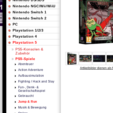
Nintendo DS/3DS
Nintendo NGC/Wii/WiiU
Nintendo Switch 1
Nintendo Switch 2
PC
Playstation 1/2/3
Playstation 4
Playstation 5
PS5-Konsolen &
Zubehör
PS5-Spiele
Abenteuer
Artikelbilder dienen als 
Action Adventure
Aufbausimulation
Fighting / Hack and Slay
Fun-, Denk- &
Gesellschaftsspiel
Gebraucht
Jump & Run
Musik & Bewegung