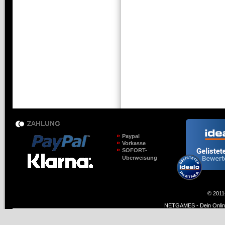
Paypal
Vorkasse
SOFORT-
Überweisung
© 2011
NETGAMES - Dein Online