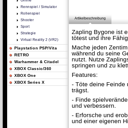
Online
Rennspiel / Simulator
Rollenspiel
Artikelbeschreibung
Shooter
Sport
Zapling Bygone ist e
Strategie
tötest und ihre Fähig
Virtual Reality 2 (VR2)
Mache jeden Zentime
Playstation PSP/Vita
während du seine Ge
RETRO
nutzt. Nutze Zapling
Warhammer & Citadel
springen und zu klet
XBOX Classic/360
Features:
XBOX One
XBOX Series X
- Töte deine Feinde 
trägst.
- Finde spielveränd
und verbessern.
- Erforsche und ero
und einer eigenen H