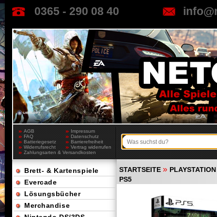
0365 - 290 08 40
info@
AGB
Impressum
FAQ
Datenschutz
Batteriegesetz
Barrierefreiheit
Widerrufsrecht
Vertrag widerrufen
Zahlungsarten & Versandkosten
»
STARTSEITE
PLAYSTATION
Brett- & Kartenspiele
PS5
Evercade
Lösungsbücher
Merchandise