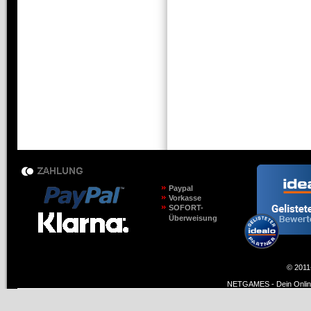
Paypal
Vorkasse
SOFORT-
Überweisung
© 2011
NETGAMES - Dein Online