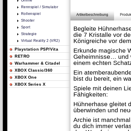
Online
Rennspiel / Simulator
Rollenspiel
Artikelbeschreibung
Produk
Shooter
Sport
Begleite Hühnerhase
die 7 Kristalle vor 
Strategie
Königreiche vor dem
Virtual Reality 2 (VR2)
Playstation PSP/Vita
Erkunde magische We
Geheimnisse… und we
RETRO
einem echten Schat
Warhammer & Citadel
XBOX Classic/360
Ein atemberaubendes
XBOX One
bist du bereit, ein 
XBOX Series X
Spiele mit deinen Li
Fähigkeiten:
Hühnerhase gleitet d
überwinden und neu
Archie ist manchmal
du dich immer verla