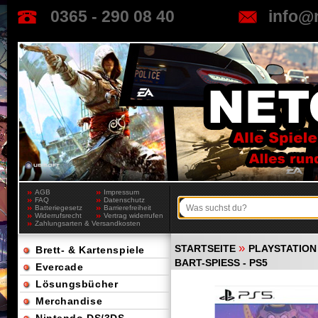
0365 - 290 08 40
info@
AGB
Impressum
FAQ
Datenschutz
Batteriegesetz
Barrierefreiheit
Widerrufsrecht
Vertrag widerrufen
Zahlungsarten & Versandkosten
»
STARTSEITE
PLAYSTATION
Brett- & Kartenspiele
BART-SPIESS - PS5
Evercade
Lösungsbücher
Merchandise