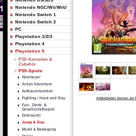
Nintendo DS/3DS
Nintendo NGC/Wii/WiiU
Nintendo Switch 1
Nintendo Switch 2
PC
Playstation 1/2/3
Playstation 4
Playstation 5
PS5-Konsolen &
Zubehör
PS5-Spiele
Abenteuer
Action Adventure
Aufbausimulation
Fighting / Hack and Slay
Artikelbilder dienen als 
Fun-, Denk- &
Gesellschaftsspiel
Gebraucht
Jump & Run
Musik & Bewegung