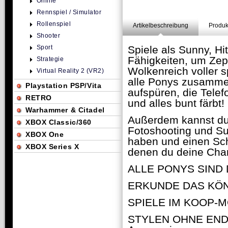
Online
Rennspiel / Simulator
Rollenspiel
Artikelbeschreibung
Produk
Shooter
Sport
Spiele als Sunny, Hi
Fähigkeiten, um Zep
Strategie
Wolkenreich voller
Virtual Reality 2 (VR2)
alle Ponys zusamme
Playstation PSP/Vita
aufspüren, die Telef
RETRO
und alles bunt färbt!
Warhammer & Citadel
Außerdem kannst du 
XBOX Classic/360
Fotoshooting und S
XBOX One
haben und einen Schr
XBOX Series X
denen du deine Char
ALLE PONYS SIND DA
ERKUNDE DAS KÖNIG
SPIELE IM KOOP-MOD
STYLEN OHNE ENDE: 