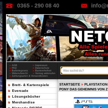
0365 - 290 08 40
info@
AGB
Impressum
FAQ
Datenschutz
Batteriegesetz
Barrierefreiheit
Widerrufsrecht
Vertrag widerrufen
Zahlungsarten & Versandkosten
»
STARTSEITE
PLAYSTATION
Brett- & Kartenspiele
PONY DAS GEHEIMNIS VON Z
Evercade
Lösungsbücher
Merchandise