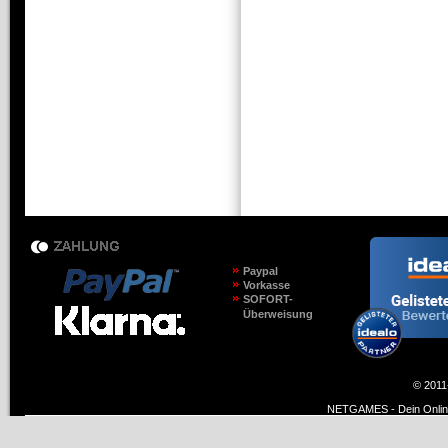
Paypal
Vorkasse
SOFORT-
Überweisung
© 2011
NETGAMES - Dein Online