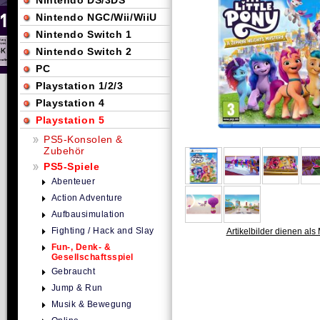
Nintendo DS/3DS
Nintendo NGC/Wii/WiiU
Nintendo Switch 1
Nintendo Switch 2
PC
Playstation 1/2/3
Playstation 4
Playstation 5
PS5-Konsolen &
Zubehör
PS5-Spiele
Abenteuer
Action Adventure
Aufbausimulation
Fighting / Hack and Slay
Artikelbilder dienen als 
Fun-, Denk- &
Gesellschaftsspiel
Gebraucht
Jump & Run
Musik & Bewegung