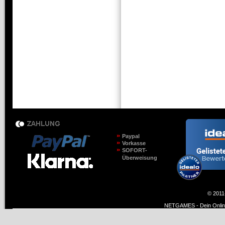
Paypal
Vorkasse
SOFORT-
Überweisung
© 2011
NETGAMES - Dein Online