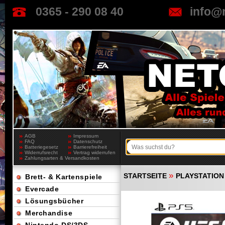
0365 - 290 08 40
info@
AGB
Impressum
FAQ
Datenschutz
Batteriegesetz
Barrierefreiheit
Widerrufsrecht
Vertrag widerrufen
Zahlungsarten & Versandkosten
»
STARTSEITE
PLAYSTATION
Brett- & Kartenspiele
Evercade
Lösungsbücher
Merchandise