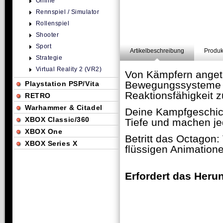
Online
Rennspiel / Simulator
Rollenspiel
Shooter
Sport
Artikelbeschreibung
Produk
Strategie
Virtual Reality 2 (VR2)
Von Kämpfern angetr
Bewegungssysteme 
Playstation PSP/Vita
Reaktionsfähigkeit 
RETRO
Warhammer & Citadel
Deine Kampfgeschich
XBOX Classic/360
Tiefe und machen je
XBOX One
Betritt das Octagon:
XBOX Series X
flüssigen Animation
Erfordert das Herun