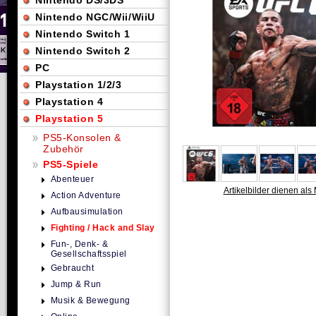
Nintendo DS/3DS
Nintendo NGC/Wii/WiiU
Nintendo Switch 1
Nintendo Switch 2
PC
Playstation 1/2/3
Playstation 4
Playstation 5
PS5-Konsolen &
Zubehör
PS5-Spiele
Abenteuer
Artikelbilder dienen als 
Action Adventure
Aufbausimulation
Fighting / Hack and Slay
Fun-, Denk- &
Gesellschaftsspiel
Gebraucht
Jump & Run
Musik & Bewegung