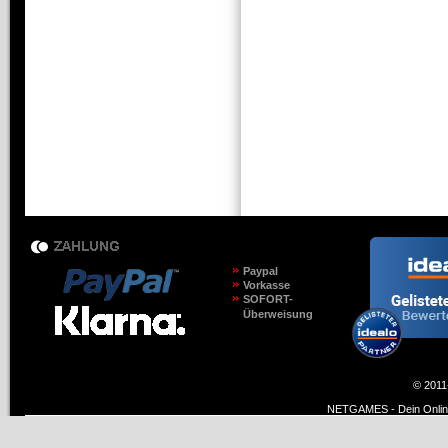
Paypal
Vorkasse
SOFORT-
Überweisung
© 2011
NETGAMES - Dein Online