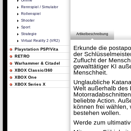
Online
Rennspiel / Simulator
Rollenspiel
Shooter
Sport
Strategie
Artikelbeschreibung
Virtual Reality 2 (VR2)
Erkunde die postapo
Playstation PSP/Vita
der Schlüsselmeister
RETRO
Zuflucht der Menschh
Warhammer & Citadel
gewalttätiger KI au
XBOX Classic/360
Menschheit.
XBOX One
Unglaubliche Katan
XBOX Series X
Welt außerhalb des 
Motorradabschnitten
beliebte Action. Au
können frei wählen,
bestehen wollen.
Werde zum ultimativ