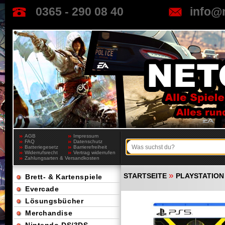
0365 - 290 08 40
info@
AGB
Impressum
FAQ
Datenschutz
Batteriegesetz
Barrierefreiheit
Widerrufsrecht
Vertrag widerrufen
Zahlungsarten & Versandkosten
»
STARTSEITE
PLAYSTATION
Brett- & Kartenspiele
Evercade
Lösungsbücher
Merchandise