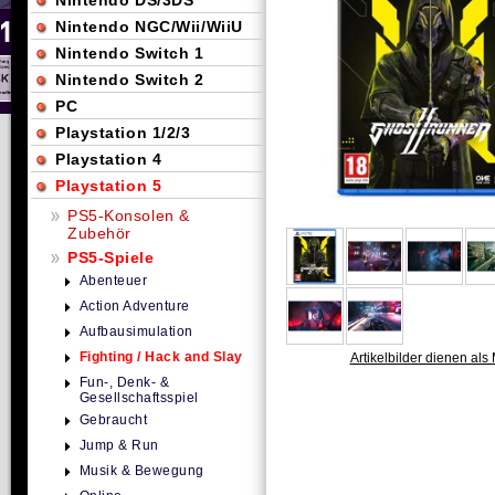
Nintendo DS/3DS
Nintendo NGC/Wii/WiiU
Nintendo Switch 1
Nintendo Switch 2
PC
Playstation 1/2/3
Playstation 4
Playstation 5
PS5-Konsolen &
Zubehör
PS5-Spiele
Abenteuer
Action Adventure
Aufbausimulation
Fighting / Hack and Slay
Artikelbilder dienen als 
Fun-, Denk- &
Gesellschaftsspiel
Gebraucht
Jump & Run
Musik & Bewegung