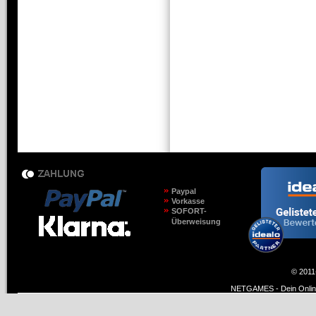
Paypal
Vorkasse
SOFORT-
Überweisung
© 2011
NETGAMES - Dein Online