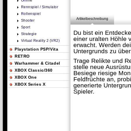
Online
Rennspiel / Simulator
Rollenspiel
Artikelbeschreibung
Shooter
Sport
Du bist ein Entdecke
Strategie
einer uralten Höhle
Virtual Reality 2 (VR2)
erwacht. Werden dei
Playstation PSP/Vita
Untergrunds zu übe
RETRO
Trage Relikte und R
Warhammer & Citadel
stelle neue Ausrüst
XBOX Classic/360
Besiege riesige Mon
XBOX One
Feldfrüchte an, pro
XBOX Series X
generierte Untergru
Spieler.