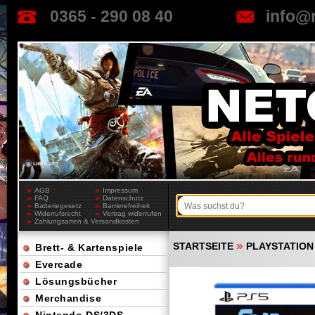
0365 - 290 08 40
info@
AGB
Impressum
FAQ
Datenschutz
Batteriegesetz
Barrierefreiheit
Widerrufsrecht
Vertrag widerrufen
Zahlungsarten & Versandkosten
»
STARTSEITE
PLAYSTATION
Brett- & Kartenspiele
Evercade
Lösungsbücher
Merchandise