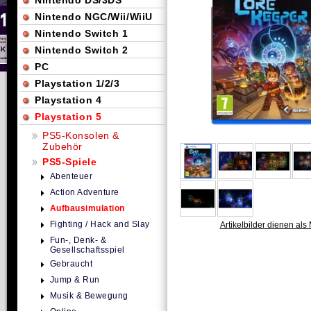
Nintendo DS/3DS
Nintendo NGC/Wii/WiiU
Nintendo Switch 1
Nintendo Switch 2
PC
Playstation 1/2/3
Playstation 4
Playstation 5
PS5-Konsolen &
Zubehör
PS5-Spiele
Abenteuer
Action Adventure
Aufbausimulation
Fighting / Hack and Slay
Artikelbilder dienen als 
Fun-, Denk- &
Gesellschaftsspiel
Gebraucht
Jump & Run
Musik & Bewegung