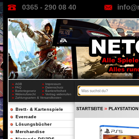
0365 - 290 08 40
info@
AGB
Impressum
FAQ
Datenschutz
Batteriegesetz
Barrierefreiheit
Widerrufsrecht
Vertrag widerrufen
Zahlungsarten & Versandkosten
»
STARTSEITE
PLAYSTATION
Brett- & Kartenspiele
Evercade
Lösungsbücher
Merchandise