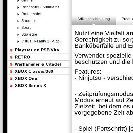
Online
Rennspiel / Simulator
Rollenspiel
Artikelbeschreibung
Produk
Shooter
Sport
Nutzt eine Vielfalt a
Strategie
Gerechtigkeit zu so
Virtual Reality 2 (VR2)
Banküberfälle und E
Playstation PSP/Vita
Verwendet spezielle
RETRO
beschützen und die
Warhammer & Citadel
Features:
XBOX Classic/360
- Ninjutsu - verschi
XBOX One
XBOX Series X
- Zeitprüfungsmodus 
Modus erneut auf Zei
Zielzeit, bei dem es
vorgegebene Zeit abg
- Spiel (Fortschritt) 