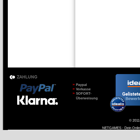
Paypal
Vorkasse
SOFORT-
Überweisung
© 2011
NETGAMES - Dein Online