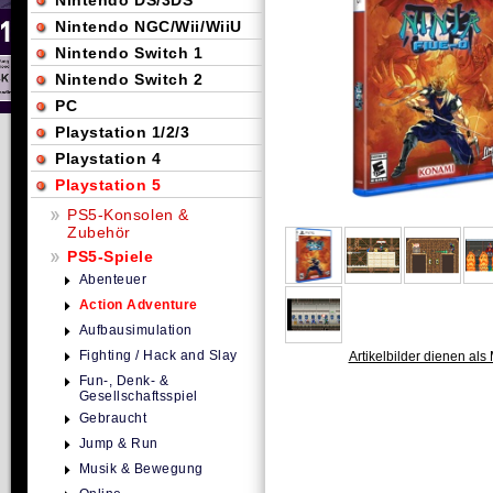
Nintendo DS/3DS
Nintendo NGC/Wii/WiiU
Nintendo Switch 1
Nintendo Switch 2
PC
Playstation 1/2/3
Playstation 4
Playstation 5
PS5-Konsolen &
Zubehör
PS5-Spiele
Abenteuer
Action Adventure
Aufbausimulation
Fighting / Hack and Slay
Artikelbilder dienen als 
Fun-, Denk- &
Gesellschaftsspiel
Gebraucht
Jump & Run
Musik & Bewegung