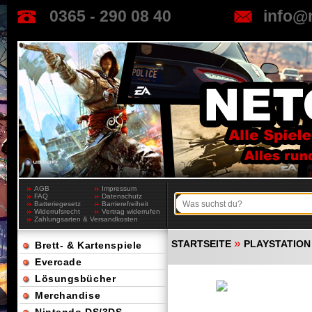
0365 - 290 08 40
info@
AGB
Impressum
FAQ
Datenschutz
Batteriegesetz
Barrierefreiheit
Widerrufsrecht
Vertrag widerrufen
Zahlungsarten & Versandkosten
»
STARTSEITE
PLAYSTATION
Brett- & Kartenspiele
Evercade
Lösungsbücher
Merchandise