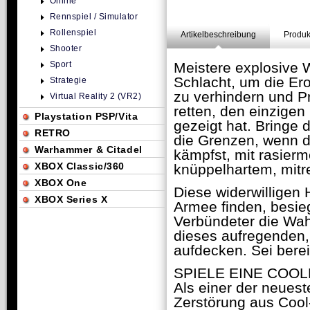
Online
Rennspiel / Simulator
Rollenspiel
Artikelbeschreibung
Produk
Shooter
Sport
Meistere explosive 
Schlacht, um die Er
Strategie
zu verhindern und Pr
Virtual Reality 2 (VR2)
retten, den einzige
Playstation PSP/Vita
gezeigt hat. Bringe
RETRO
die Grenzen, wenn d
Warhammer & Citadel
kämpfst, mit rasie
XBOX Classic/360
knüppelhartem, mit
XBOX One
Diese widerwilligen
XBOX Series X
Armee finden, besie
Verbündeter die Wah
dieses aufregenden,
aufdecken. Sei berei
SPIELE EINE COOL
Als einer der neuest
Zerstörung aus Cool-