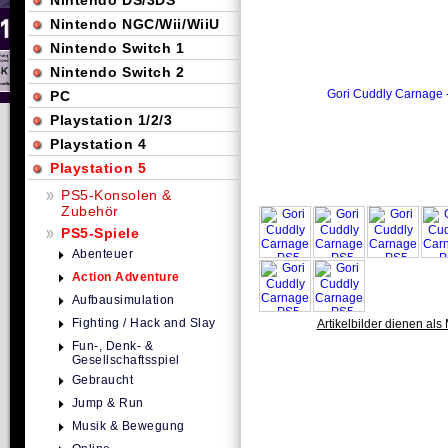
Nintendo DS/3DS
Nintendo NGC/Wii/WiiU
Nintendo Switch 1
Nintendo Switch 2
PC
Playstation 1/2/3
Playstation 4
Playstation 5
PS5-Konsolen &
Zubehör
PS5-Spiele
Abenteuer
Action Adventure
Aufbausimulation
Fighting / Hack and Slay
Artikelbilder dienen als 
Fun-, Denk- &
Gesellschaftsspiel
Gebraucht
Jump & Run
Musik & Bewegung