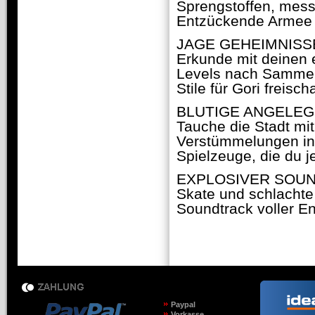
Sprengstoffen, messe
Entzückende Armee au
JAGE GEHEIMNISS
Erkunde mit deinen 
Levels nach Sammelst
Stile für Gori freisch
BLUTIGE ANGELEG
Tauche die Stadt mi
Verstümmelungen in 
Spielzeuge, die du j
EXPLOSIVER SOU
Skate und schlachte
Soundtrack voller E
Paypal
Vorkasse