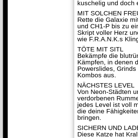
kuschelig und doch e
MIT SOLCHEN FR
Rette die Galaxie m
und CH1-P bis zu ei
Skript voller Herz 
wie F.R.A.N.K.s Kling
TÖTE MIT SITL
Bekämpfe die blutrü
Kämpfen, in denen d
Powerslides, Grind
Kombos aus.
NÄCHSTES LEVEL
Von Neon-Städten und
verdorbenen Rummel
jedes Level ist voll
die deine Fähigkeit
bringen.
SICHERN UND LAD
Diese Katze hat Kra