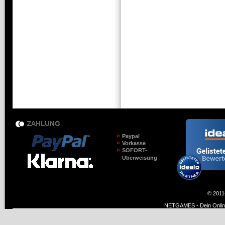
Paypal
Vorkasse
SOFORT-
Überweisung
© 2011
NETGAMES - Dein Online