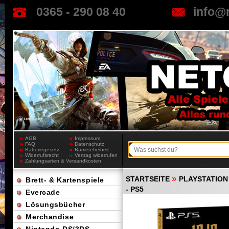
0365 - 290 08 40
info@
AGB
Impressum
FAQ
Datenschutz
Batteriegesetz
Barrierefreiheit
Widerrufsrecht
Vertrag widerrufen
Zahlungsarten & Versandkosten
»
STARTSEITE
PLAYSTATION
Brett- & Kartenspiele
- PS5
Evercade
Lösungsbücher
Merchandise