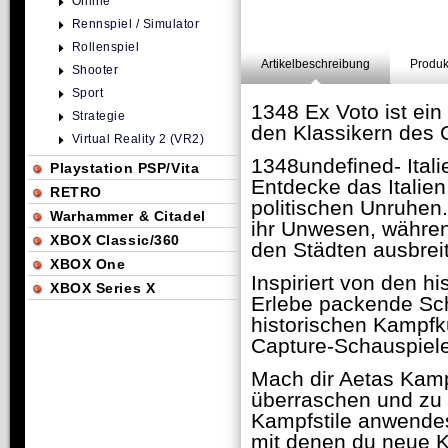
Online
Rennspiel / Simulator
Rollenspiel
Artikelbeschreibung
Produk
Shooter
Sport
1348 Ex Voto ist ei
Strategie
den Klassikern des G
Virtual Reality 2 (VR2)
1348undefined- Itali
Playstation PSP/Vita
Entdecke das Italien
RETRO
politischen Unruhen.
Warhammer & Citadel
ihr Unwesen, währen
XBOX Classic/360
den Städten ausbreit
XBOX One
Inspiriert von den 
XBOX Series X
Erlebe packende Sch
historischen Kampfk
Capture-Schauspiele
Mach dir Aetas Kamp
überraschen und zu ü
Kampfstile anwendest
mit denen du neue K