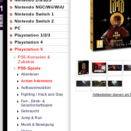
Nintendo DS/3DS
Nintendo NGC/Wii/WiiU
Nintendo Switch 1
Nintendo Switch 2
PC
Playstation 1/2/3
Playstation 4
Playstation 5
PS5-Konsolen &
Zubehör
PS5-Spiele
Abenteuer
Action Adventure
Aufbausimulation
Fighting / Hack and Slay
Artikelbilder dienen als 
Fun-, Denk- &
Gesellschaftsspiel
Gebraucht
Jump & Run
Musik & Bewegung