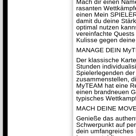
Mach dir einen Name
rasanten Wettkämpfe
einen Mein SPIELER 
damit du deine Stär
optimal nutzen kanns
vereinfachte Quests
Kulisse gegen deine
MANAGE DEIN My
Der klassische Kart
Stunden individualis
Spielerlegenden der
zusammenstellen, di
MyTEAM hat eine Rei
einen brandneuen G
typisches Wettkampf
MACH DEINE MOV
Genieße das authent
Schwerpunkt auf per
dein umfangreiches 