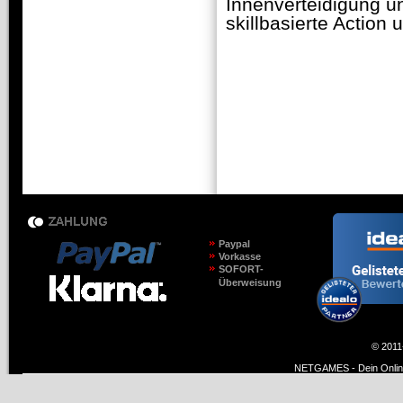
Innenverteidigung u
skillbasierte Action u
Paypal
Vorkasse
SOFORT-
Überweisung
© 2011
NETGAMES - Dein Online