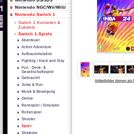
Nintendo DS/3DS
Nintendo NGC/Wii/WiiU
Nintendo Switch 1
Switch 1-Konsolen &
Zubehör
Switch 1-Spiele
Abenteuer
Action Adventure
Aufbausimulation
Fighting / Hack and Slay
Fun-, Denk- &
Gesellschaftsspiel
Gebraucht
Artikelbilder dienen als 
Jump & Run
Musik & Bewegung
Online
Rennspiel / Simulator
Rollenspiel
Shooter
Sport
Strategie