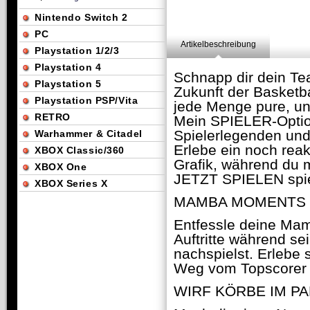
Nintendo Switch 2
PC
Artikelbeschreibung
Playstation 1/2/3
Playstation 4
Schnapp dir dein Te
Playstation 5
Zukunft der Basketb
Playstation PSP/Vita
jede Menge pure, un
RETRO
Mein SPIELER-Optio
Spielerlegenden un
Warhammer & Citadel
Erlebe ein noch rea
XBOX Classic/360
Grafik, während du 
XBOX One
JETZT SPIELEN spie
XBOX Series X
MAMBA MOMENTS
Entfessle deine Mam
Auftritte während se
nachspielst. Erlebe 
Weg vom Topscorer z
WIRF KÖRBE IM P