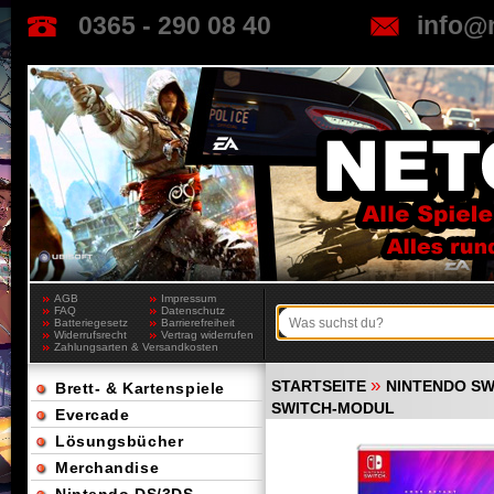
0365 - 290 08 40
info@
AGB
Impressum
FAQ
Datenschutz
Batteriegesetz
Barrierefreiheit
Widerrufsrecht
Vertrag widerrufen
Zahlungsarten & Versandkosten
»
STARTSEITE
NINTENDO SW
Brett- & Kartenspiele
SWITCH-MODUL
Evercade
Lösungsbücher
Merchandise