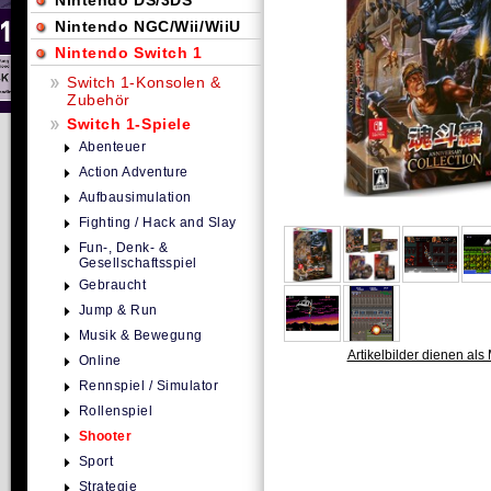
Nintendo DS/3DS
Nintendo NGC/Wii/WiiU
Nintendo Switch 1
Switch 1-Konsolen &
Zubehör
Switch 1-Spiele
Abenteuer
Action Adventure
Aufbausimulation
Fighting / Hack and Slay
Fun-, Denk- &
Gesellschaftsspiel
Gebraucht
Jump & Run
Musik & Bewegung
Artikelbilder dienen als 
Online
Rennspiel / Simulator
Rollenspiel
Shooter
Sport
Strategie