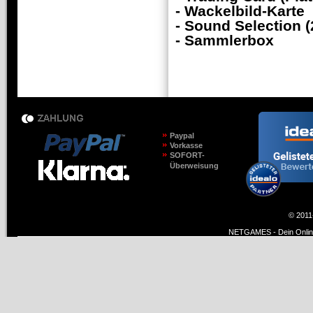
- Wackelbild-Karte
- Sound Selection 
- Sammlerbox
Paypal
Vorkasse
SOFORT-
Überweisung
© 2011
NETGAMES - Dein Online