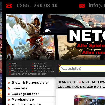
0365 - 290 08 40
info@
AGB
Impressum
FAQ
Datenschutz
Batteriegesetz
Barrierefreiheit
Widerrufsrecht
Vertrag widerrufen
Zahlungsarten & Versandkosten
»
STARTSEITE
NINTENDO SW
Brett- & Kartenspiele
COLLECTION DELUXE EDITION
Evercade
Lösungsbücher
Merchandise