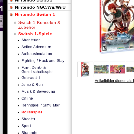
Nintendo DS/3DS
Nintendo NGC/Wii/WiiU
Nintendo Switch 1
Switch 1-Konsolen &
Zubehör
Switch 1-Spiele
Abenteuer
Action Adventure
Aufbausimulation
Fighting / Hack and Slay
Fun-, Denk- &
Gesellschaftsspiel
Gebraucht
Artikelbilder dienen als 
Jump & Run
Musik & Bewegung
Online
Rennspiel / Simulator
Rollenspiel
Shooter
Sport
Strategie