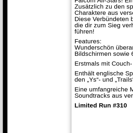
Falcom All-Stars! E
Zusätzlich zu den sp
Charaktere aus vers
Diese Verbündeten b
die dir zum Sieg ver
führen!
Features:
Wunderschön überarb
Bildschirmen sowie 
Erstmals mit Couch-
Enthält englische S
den „Ys“- und „Trail
Eine umfangreiche M
Soundtracks aus ver
Limited Run #310