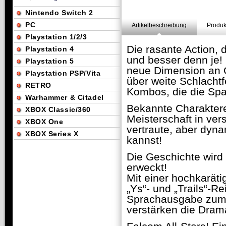
Nintendo Switch 2
PC
Artikelbeschreibung
Produk
Playstation 1/2/3
Die rasante Action, 
Playstation 4
und besser denn je!
Playstation 5
neue Dimension an Ge
Playstation PSP/Vita
über weite Schlacht
RETRO
Kombos, die die Spa
Warhammer & Citadel
Bekannte Charaktere 
XBOX Classic/360
Meisterschaft in ver
XBOX One
vertraute, aber dyna
XBOX Series X
kannst!
Die Geschichte wird
erweckt!
Mit einer hochkarät
„Ys“- und „Trails“-R
Sprachausgabe zum L
verstärken die Dra