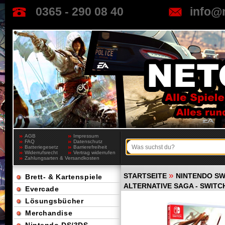
0365 - 290 08 40
info@
AGB
Impressum
FAQ
Datenschutz
Batteriegesetz
Barrierefreiheit
Widerrufsrecht
Vertrag widerrufen
Zahlungsarten & Versandkosten
»
STARTSEITE
NINTENDO SW
Brett- & Kartenspiele
ALTERNATIVE SAGA - SWITC
Evercade
Lösungsbücher
Merchandise