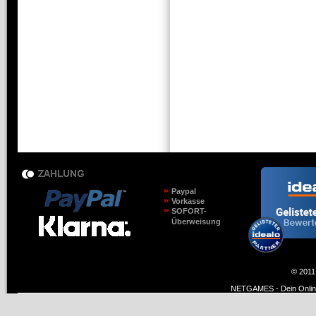
Paypal
Vorkasse
SOFORT-
Überweisung
© 2011
NETGAMES - Dein Online