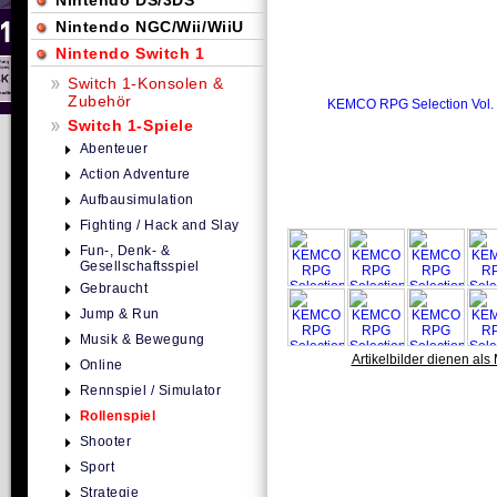
Nintendo DS/3DS
Nintendo NGC/Wii/WiiU
Nintendo Switch 1
Switch 1-Konsolen &
Zubehör
Switch 1-Spiele
Abenteuer
Action Adventure
Aufbausimulation
Fighting / Hack and Slay
Fun-, Denk- &
Gesellschaftsspiel
Gebraucht
Jump & Run
Musik & Bewegung
Artikelbilder dienen als 
Online
Rennspiel / Simulator
Rollenspiel
Shooter
Sport
Strategie