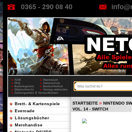
0365 - 290 08 40
info@
AGB
Impressum
FAQ
Datenschutz
Batteriegesetz
Barrierefreiheit
Widerrufsrecht
Vertrag widerrufen
Zahlungsarten & Versandkosten
»
STARTSEITE
NINTENDO SW
Brett- & Kartenspiele
VOL. 14 - SWITCH
Evercade
Lösungsbücher
Merchandise