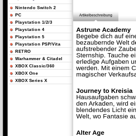
Nintendo Switch 2
PC
Artikelbeschreibung
Playstation 1/2/3
Astrune Academy
Playstation 4
Begebe dich auf ein
Playstation 5
bezaubernde Welt d
Playstation PSP/Vita
aufstrebender Zaube
RETRO
Sternship. Tauche e
Warhammer & Citadel
erledige Aufgaben un
XBOX Classic/360
werden. Mit einem C
XBOX One
magischer Verkaufsa
XBOX Series X
Journey to Kreisia
Hausaufgaben schwä
den Arkaden, wird ei
blendendes Licht ein
Welt, wo Fantasie auf 
Alter Age