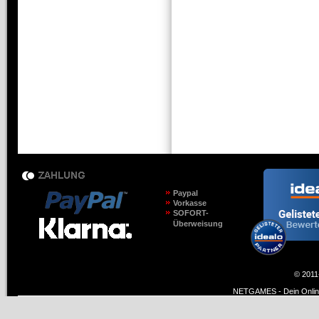
Paypal
Vorkasse
SOFORT-
Überweisung
© 2011
NETGAMES - Dein Online