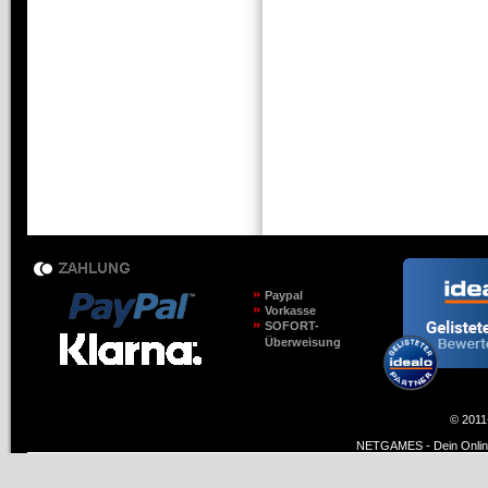
Paypal
Vorkasse
SOFORT-
Überweisung
© 2011
NETGAMES - Dein Online