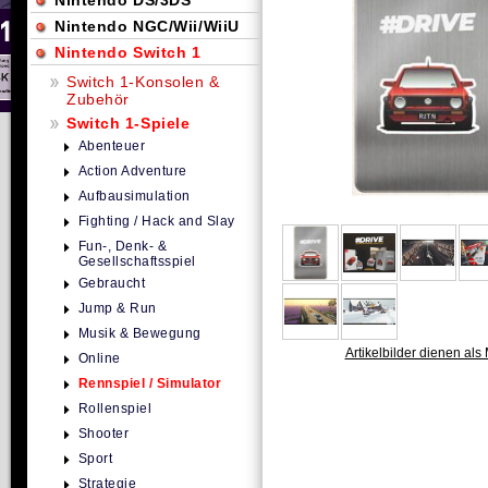
Nintendo DS/3DS
Nintendo NGC/Wii/WiiU
Nintendo Switch 1
Switch 1-Konsolen &
Zubehör
Switch 1-Spiele
Abenteuer
Action Adventure
Aufbausimulation
Fighting / Hack and Slay
Fun-, Denk- &
Gesellschaftsspiel
Gebraucht
Jump & Run
Musik & Bewegung
Artikelbilder dienen als 
Online
Rennspiel / Simulator
Rollenspiel
Shooter
Sport
Strategie