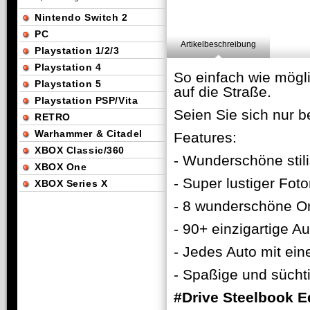
Nintendo Switch 2
PC
Artikelbeschreibung
Playstation 1/2/3
Playstation 4
So einfach wie mögl
Playstation 5
auf die Straße.
Playstation PSP/Vita
Seien Sie sich nur b
RETRO
Warhammer & Citadel
Features:
XBOX Classic/360
- Wunderschöne stili
XBOX One
- Super lustiger Fot
XBOX Series X
- 8 wunderschöne O
- 90+ einzigartige A
- Jedes Auto mit ei
- Spaßige und süch
#Drive Steelbook Ed