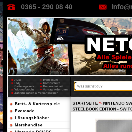
0365 - 290 08 40
info@
AGB
Impressum
FAQ
Datenschutz
Batteriegesetz
Barrierefreiheit
Widerrufsrecht
Vertrag widerrufen
Zahlungsarten & Versandkosten
»
STARTSEITE
NINTENDO SW
Brett- & Kartenspiele
STEELBOOK EDITION - SWIT
Evercade
Lösungsbücher
Merchandise