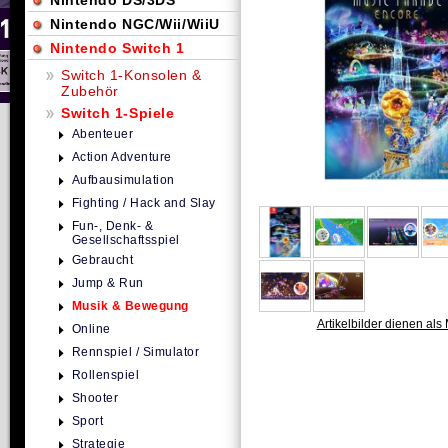
Nintendo DS/3DS
Nintendo NGC/Wii/WiiU
Nintendo Switch 1
Switch 1-Konsolen &
Zubehör
Switch 1-Spiele
Abenteuer
Action Adventure
Aufbausimulation
Fighting / Hack and Slay
Fun-, Denk- &
Gesellschaftsspiel
Gebraucht
Jump & Run
Musik & Bewegung
Artikelbilder dienen als 
Online
Rennspiel / Simulator
Rollenspiel
Shooter
Sport
Strategie