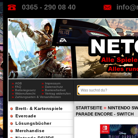
0365 - 290 08 40
info@
AGB
Impressum
FAQ
Datenschutz
Batteriegesetz
Barrierefreiheit
Widerrufsrecht
Vertrag widerrufen
Zahlungsarten & Versandkosten
»
STARTSEITE
NINTENDO SW
Brett- & Kartenspiele
PARADE ENCORE - SWITCH
Evercade
Lösungsbücher
Merchandise