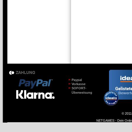
Paypal
Vorkasse
SOFORT-
Überweisung
© 2011
NETGAMES - Dein Online