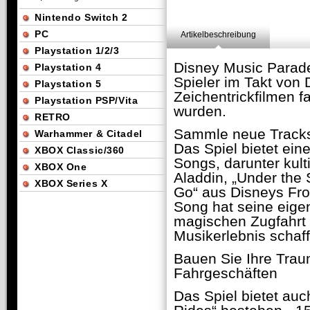
Nintendo Switch 2
PC
Artikelbeschreibung
Playstation 1/2/3
Disney Music Parade
Playstation 4
Spieler im Takt von
Playstation 5
Zeichentrickfilmen f
Playstation PSP/Vita
wurden.
RETRO
Sammle neue Tracks
Warhammer & Citadel
Das Spiel bietet ei
XBOX Classic/360
Songs, darunter kult
XBOX One
Aladdin, „Under the 
XBOX Series X
Go“ aus Disneys Fro
Song hat seine eigen
magischen Zugfahrt
Musikerlebnis schaf
Bauen Sie Ihre Trau
Fahrgeschäften
Das Spiel bietet au