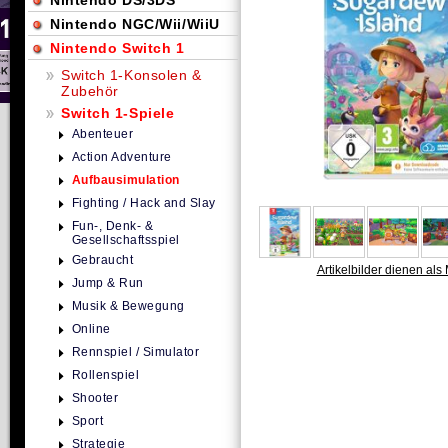
Nintendo DS/3DS
Nintendo NGC/Wii/WiiU
Nintendo Switch 1
Switch 1-Konsolen &
Zubehör
Switch 1-Spiele
Abenteuer
Action Adventure
Aufbausimulation
Fighting / Hack and Slay
Fun-, Denk- &
Gesellschaftsspiel
Gebraucht
Artikelbilder dienen als 
Jump & Run
Musik & Bewegung
Online
Rennspiel / Simulator
Rollenspiel
Shooter
Sport
Strategie