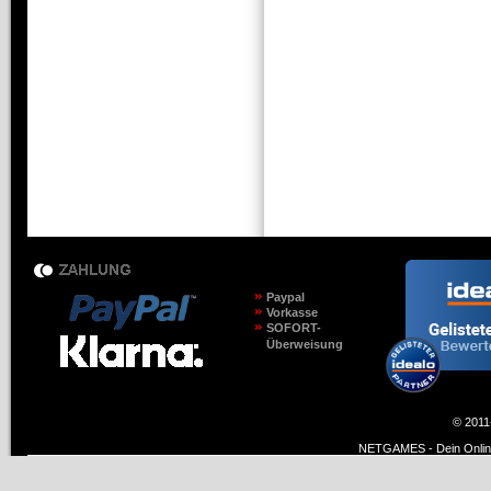
Paypal
Vorkasse
SOFORT-
Überweisung
© 2011
NETGAMES - Dein Online