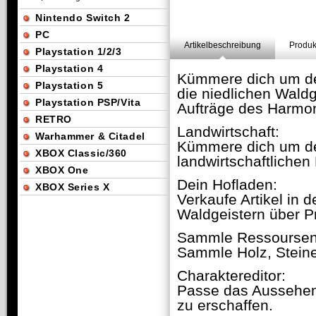
Nintendo Switch 2
PC
Artikelbeschreibung
Produk
Playstation 1/2/3
Playstation 4
Kümmere dich um dei
Playstation 5
die niedlichen Waldge
Playstation PSP/Vita
Aufträge des Harmon
RETRO
Landwirtschaft:
Warhammer & Citadel
Kümmere dich um dei
XBOX Classic/360
landwirtschaftlichen
XBOX One
Dein Hofladen:
XBOX Series X
Verkaufe Artikel in
Waldgeistern über P
Sammle Ressoursen
Sammle Holz, Steine
Charaktereditor:
Passe das Aussehen 
zu erschaffen.