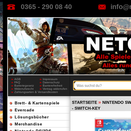
0365 - 290 08 40
info@
AGB
Impressum
FAQ
Datenschutz
Batteriegesetz
Barrierefreiheit
Widerrufsrecht
Vertrag widerrufen
Zahlungsarten & Versandkosten
»
STARTSEITE
NINTENDO SW
Brett- & Kartenspiele
- SWITCH-KEY
Evercade
Lösungsbücher
Merchandise