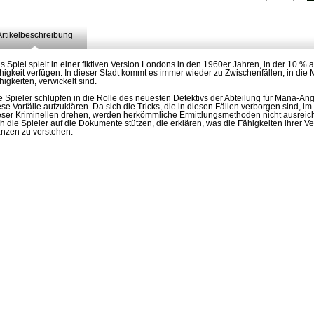
Artikelbeschreibung
s Spiel spielt in einer fiktiven Version Londons in den 1960er Jahren, in der 10 % 
higkeit verfügen. In dieser Stadt kommt es immer wieder zu Zwischenfällen, in die 
higkeiten, verwickelt sind.
e Spieler schlüpfen in die Rolle des neuesten Detektivs der Abteilung für Mana-An
ese Vorfälle aufzuklären. Da sich die Tricks, die in diesen Fällen verborgen sind, 
eser Kriminellen drehen, werden herkömmliche Ermittlungsmethoden nicht ausreic
ch die Spieler auf die Dokumente stützen, die erklären, was die Fähigkeiten ihrer 
nzen zu verstehen.