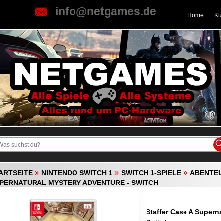
info@netgames.de
Home
K
»
»
»
ARTSEITE
NINTENDO SWITCH 1
SWITCH 1-SPIELE
ABENTE
PERNATURAL MYSTERY ADVENTURE - SWITCH
Staffer Case A Supern