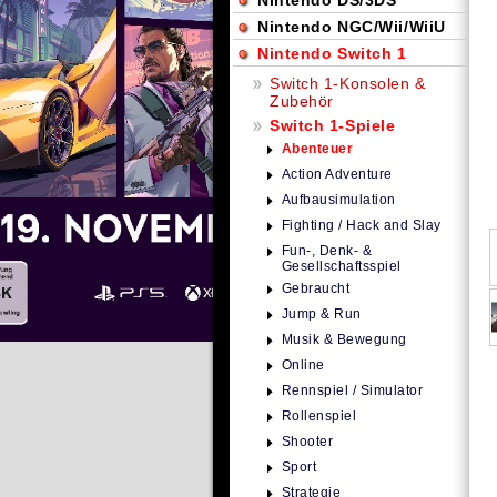
Nintendo DS/3DS
Nintendo NGC/Wii/WiiU
Nintendo Switch 1
Switch 1-Konsolen &
Zubehör
Switch 1-Spiele
Abenteuer
Action Adventure
Aufbausimulation
Fighting / Hack and Slay
Fun-, Denk- &
Gesellschaftsspiel
Gebraucht
Jump & Run
Musik & Bewegung
Online
Rennspiel / Simulator
Rollenspiel
Shooter
Sport
Strategie