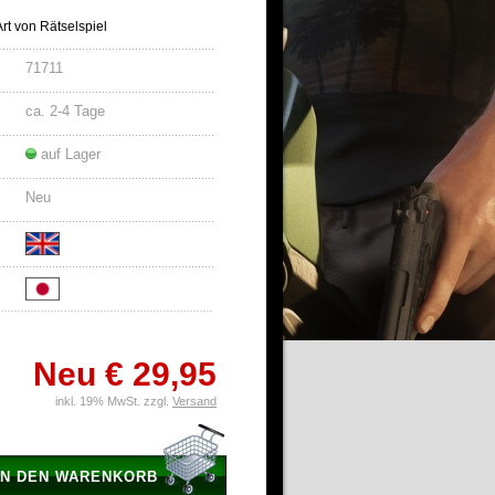
Art von Rätselspiel
71711
ca. 2-4 Tage
auf Lager
Neu
Neu
€ 29,95
inkl. 19% MwSt. zzgl.
Versand
IN DEN WARENKORB