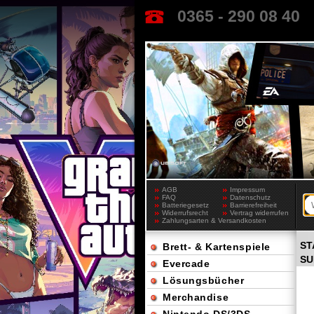
0365 - 290 08 40
AGB
Impressum
FAQ
Datenschutz
Batteriegesetz
Barrierefreiheit
Widerrufsrecht
Vertrag widerrufen
Zahlungsarten & Versandkosten
ST
Brett- & Kartenspiele
SU
Evercade
Lösungsbücher
Merchandise