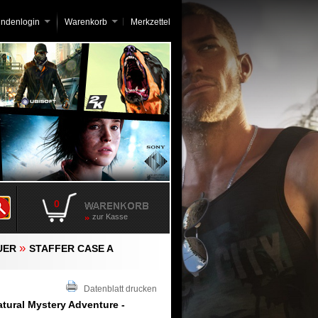
undenlogin
Warenkorb
Merkzettel
0
zur Kasse
»
UER
STAFFER CASE A
Datenblatt drucken
atural Mystery Adventure -