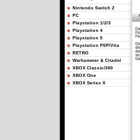
Nintendo Switch 2
PC
Playstation 1/2/3
Da
Playstation 4
Fä
Fä
Playstation 5
Di
Playstation PSP/Vita
di
di
RETRO
si
Ga
Warhammer & Citadel
XBOX Classic/360
XBOX One
XBOX Series X