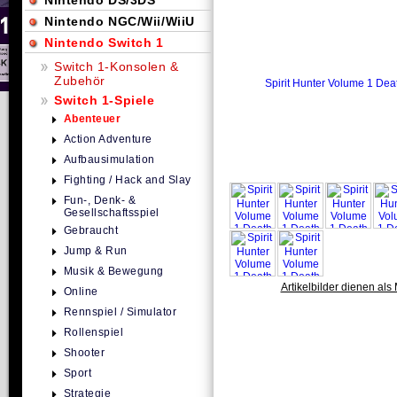
Nintendo DS/3DS
Nintendo NGC/Wii/WiiU
Nintendo Switch 1
Switch 1-Konsolen &
Zubehör
Switch 1-Spiele
Abenteuer
Action Adventure
Aufbausimulation
Fighting / Hack and Slay
Fun-, Denk- &
Gesellschaftsspiel
Gebraucht
Jump & Run
Musik & Bewegung
Artikelbilder dienen als 
Online
Rennspiel / Simulator
Rollenspiel
Shooter
Sport
Strategie