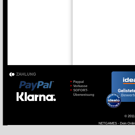
Paypal
Vorkasse
SOFORT-
Überweisung
© 2011
NETGAMES - Dein Online