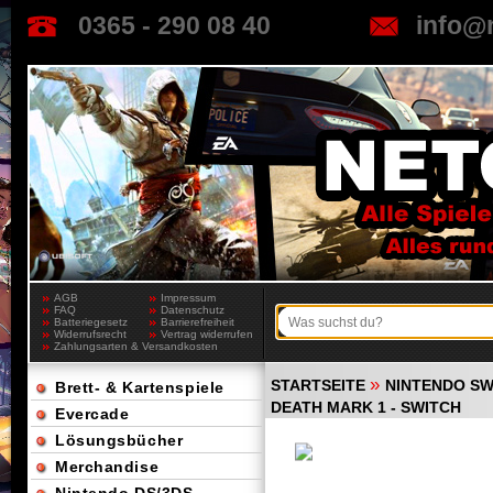
0365 - 290 08 40
info@
AGB
Impressum
FAQ
Datenschutz
Batteriegesetz
Barrierefreiheit
Widerrufsrecht
Vertrag widerrufen
Zahlungsarten & Versandkosten
»
STARTSEITE
NINTENDO SW
Brett- & Kartenspiele
DEATH MARK 1 - SWITCH
Evercade
Lösungsbücher
Merchandise