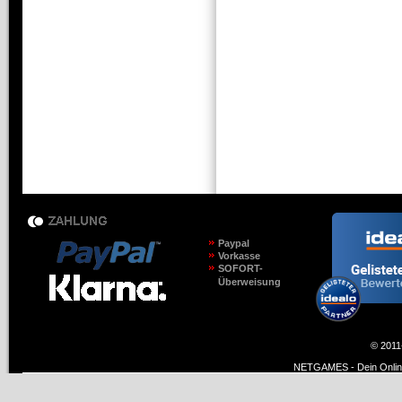
Paypal
Vorkasse
SOFORT-
Überweisung
© 2011
NETGAMES - Dein Online