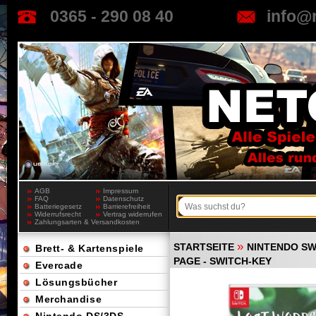
0365 - 290 08 40
info@
AGB
Impressum
FAQ
Datenschutz
Batteriegesetz
Barrierefreiheit
Widerrufsrecht
Vertrag widerrufen
Zahlungsarten & Versandkosten
»
STARTSEITE
NINTENDO SW
Brett- & Kartenspiele
PAGE - SWITCH-KEY
Evercade
Lösungsbücher
Merchandise