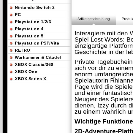
Nintendo Switch 2
PC
Artikelbeschreibung
Produk
Playstation 1/2/3
Playstation 4
Interagiere mit den
Playstation 5
Spiel Lost Words: B
Playstation PSP/Vita
einzigartige Plattf
RETRO
Geschichte in der le
Warhammer & Citadel
Private Tagebuchei
XBOX Classic/360
sich vor dir zu eine
XBOX One
enorm umfangreiche
XBOX Series X
Spielautorin Rhiann
Page wird die Spiel
und einer fantastis
Neugier des Spielers
dienen, Izzy durch d
zu einem wahrlich u
Wichtige Funktione
2D-Adventure-Platf