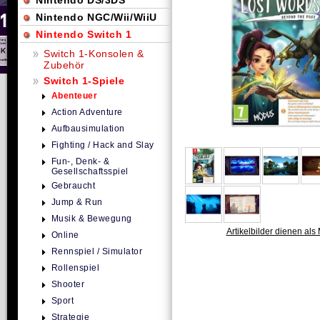
Nintendo DS/3DS
Nintendo NGC/Wii/WiiU
Nintendo Switch 1
Switch 1-Konsolen &
Zubehör
Switch 1-Spiele
Abenteuer
Action Adventure
Aufbausimulation
Fighting / Hack and Slay
Fun-, Denk- &
Gesellschaftsspiel
Gebraucht
Jump & Run
Musik & Bewegung
Artikelbilder dienen als 
Online
Rennspiel / Simulator
Rollenspiel
Shooter
Sport
Strategie