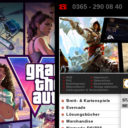
0365 - 290 08 40
AGB
Impressum
FAQ
Datenschutz
Batteriegesetz
Barrierefreiheit
Widerrufsrecht
Vertrag widerrufen
Zahlungsarten & Versandkosten
ST
Brett- & Kartenspiele
BE
Evercade
Lösungsbücher
Merchandise