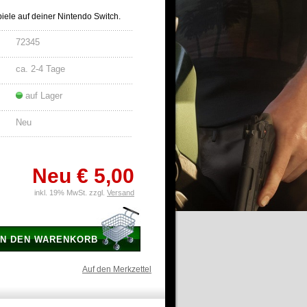
piele auf deiner Nintendo Switch.
72345
ca. 2-4 Tage
auf Lager
Neu
Neu
€ 5,00
inkl. 19% MwSt. zzgl.
Versand
IN DEN WARENKORB
Auf den Merkzettel