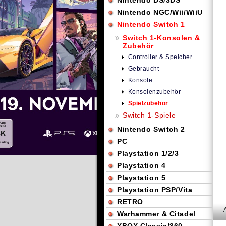
Nintendo DS/3DS
Nintendo NGC/Wii/WiiU
Nintendo Switch 1
Switch 1-Konsolen &
Zubehör
Controller & Speicher
Gebraucht
Konsole
Konsolenzubehör
Spielzubehör
Switch 1-Spiele
Nintendo Switch 2
PC
Playstation 1/2/3
Playstation 4
Playstation 5
Playstation PSP/Vita
RETRO
Warhammer & Citadel