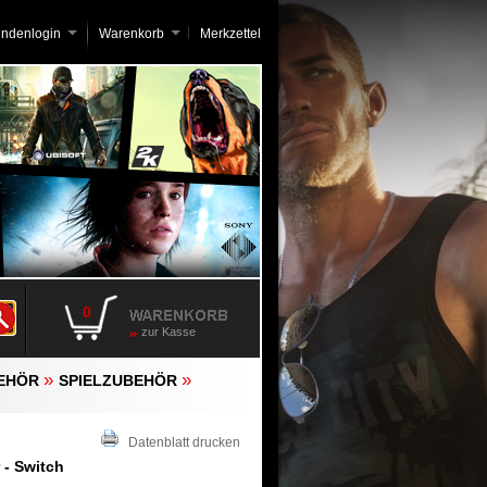
undenlogin
Warenkorb
Merkzettel
0
zur Kasse
»
»
BEHÖR
SPIELZUBEHÖR
Datenblatt drucken
 - Switch