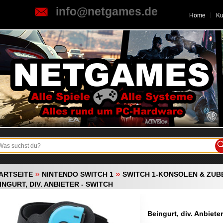
info@netgames.de
Home
K
»
»
ARTSEITE
NINTENDO SWITCH 1
SWITCH 1-KONSOLEN & ZU
INGURT, DIV. ANBIETER - SWITCH
Beingurt, div. Anbieter