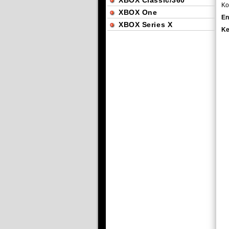
XBOX Classic/360
Ko
XBOX One
En
XBOX Series X
Ke