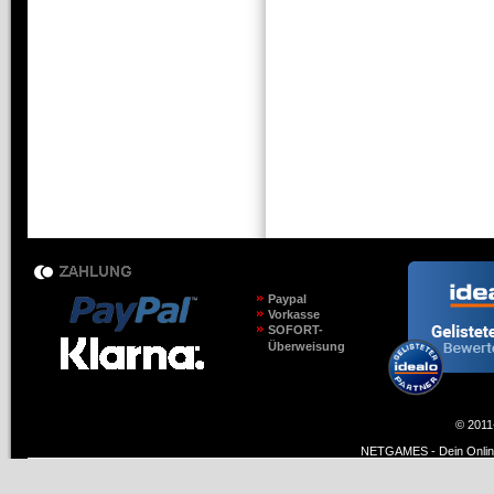
Paypal
Vorkasse
SOFORT-
Überweisung
© 2011
NETGAMES - Dein Online