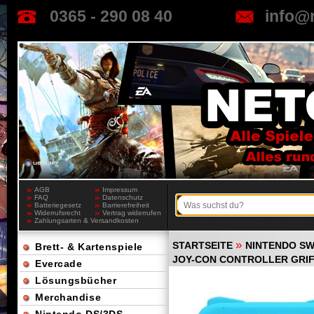
0365 - 290 08 40
info@
AGB
Impressum
FAQ
Datenschutz
Batteriegesetz
Barrierefreiheit
Widerrufsrecht
Vertrag widerrufen
Zahlungsarten & Versandkosten
»
STARTSEITE
NINTENDO SW
Brett- & Kartenspiele
JOY-CON CONTROLLER GRIFF,
Evercade
Lösungsbücher
Merchandise