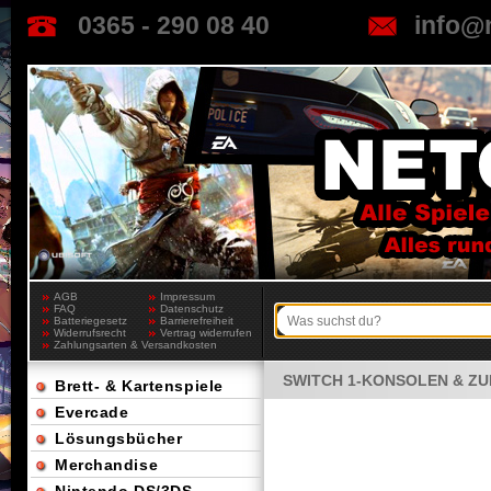
0365 - 290 08 40
info@
AGB
Impressum
FAQ
Datenschutz
Batteriegesetz
Barrierefreiheit
Widerrufsrecht
Vertrag widerrufen
Zahlungsarten & Versandkosten
SWITCH 1-KONSOLEN & Z
Brett- & Kartenspiele
Evercade
Lösungsbücher
Merchandise