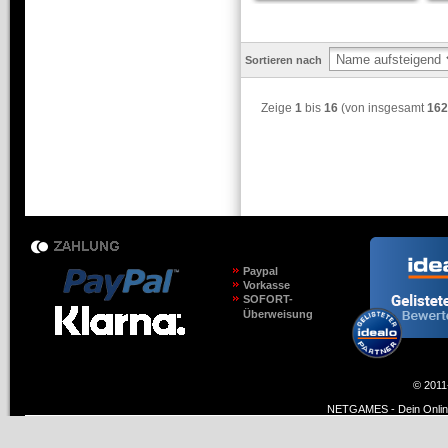
Sortieren nach
Zeige
1
bis
16
(von insgesamt
162
Paypal
Vorkasse
SOFORT-
Überweisung
© 2011
NETGAMES - Dein Online