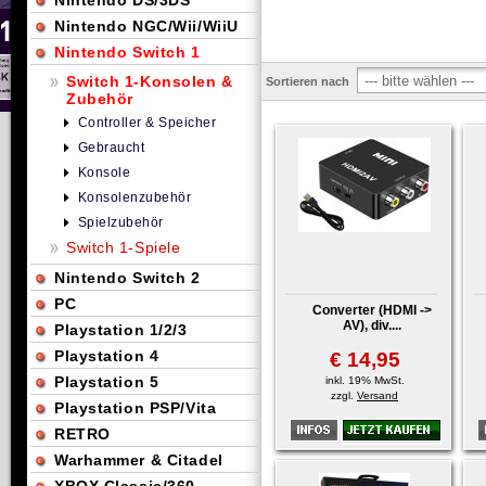
Nintendo DS/3DS
Nintendo NGC/Wii/WiiU
Nintendo Switch 1
Switch 1-Konsolen &
Sortieren nach
Zubehör
Controller & Speicher
Gebraucht
Konsole
Konsolenzubehör
Spielzubehör
Switch 1-Spiele
Nintendo Switch 2
PC
Converter (HDMI ->
AV), div....
Playstation 1/2/3
Playstation 4
€ 14,95
Playstation 5
inkl. 19% MwSt.
zzgl.
Versand
Playstation PSP/Vita
RETRO
Warhammer & Citadel