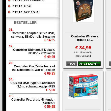
XBOX Classic/360
XBOX One
XBOX Series X
BESTSELLER
01.
Controller Adapter BT V2 USB,
Controller Wireless,
schwarz, 8BitDo - alle Systeme
Tribute 64,...
€ 14,95
02.
€ 34,95
Controller Ultimate, BT, black,
inkl. 19% MwSt.
8BitDo - PC/Switch
zzgl.
Versand
€ 49,95
03.
Controller Pro, Zelda Tears of
the Kingdom (B-Ware) - Switch
€ 69,95
04.
USB auf USB Type C Ladekabel
3,0m, schwarz, equip - PS5
€ 5,00
05.
Controller Pro, grau, Nintendo -
Switch 1
€ 59,95