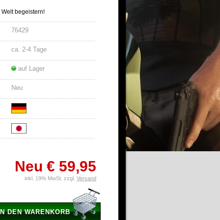
 Welt begeistern!
76429
ca. 2-4 Tage
auf Lager
Neu
Neu
€ 59,95
inkl. 19% MwSt. zzgl.
Versand
IN DEN WARENKORB