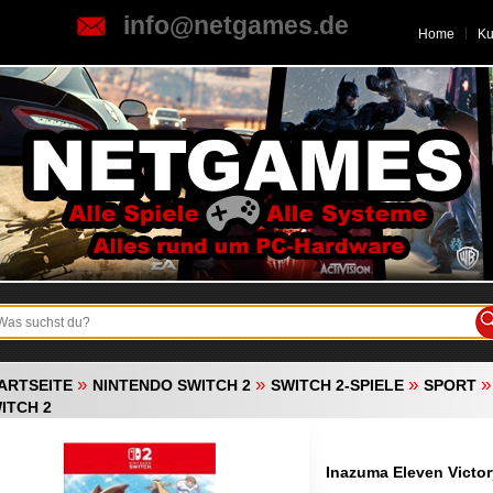
info@netgames.de
Home
K
»
»
»
ARTSEITE
NINTENDO SWITCH 2
SWITCH 2-SPIELE
SPORT
ITCH 2
Inazuma Eleven Victor