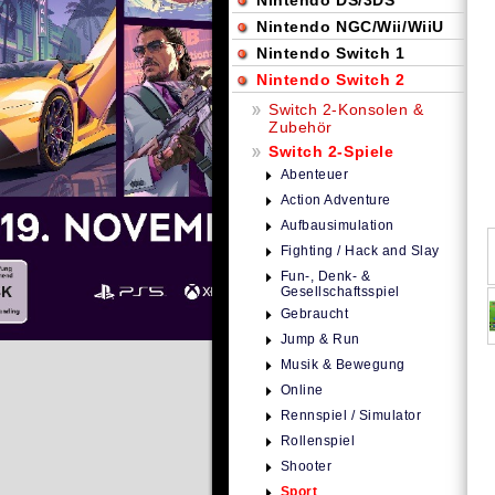
Nintendo DS/3DS
Nintendo NGC/Wii/WiiU
Nintendo Switch 1
Nintendo Switch 2
Switch 2-Konsolen &
Zubehör
Switch 2-Spiele
Abenteuer
Action Adventure
Aufbausimulation
Fighting / Hack and Slay
Fun-, Denk- &
Gesellschaftsspiel
Gebraucht
Jump & Run
Musik & Bewegung
Online
Rennspiel / Simulator
Rollenspiel
Shooter
Sport