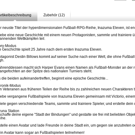
Artikelbeschreibung
Zubehör (12)
r neuste Titel der hyperdimensionalen Fußball-RPG-Reihe, Inazuma Eleven, ist end
lebe eine neue Geschichte mit einem neuen Protagonisten, sammle und trainiere 
annenden Wettkämpfen teil.
ory-Modus
e Geschichte spielt 25 Jahre nach dem ersten Inazuma Eleven.
otagonist Destin Billows kommt auf seiner Suche nach einer Welt, die ohne Fußball
gh.
hrenddessen macht sich Harper Evans einen Namen als Fußball-Monster an der r
angefochten an der Spitze des nationalen Turniers steht.
s die beiden aufeinandertreffen, beginnt eine epische Geschichte...
ronik-Modus
n Veteranen aus früheren Teilen der Reihe bis zu zahlreichen neuen Charakteren tr
lebe vergangene Fußballspiele von Inazuma Eleven gemeinsam mit Victorio, einem
iele gegen verschiedenste Teams, sammle und trainiere Spieler, und erstelle dein 
zuna Station
schaffe deine eigene "Stadt der Bindungen" und gestalte sie frei mit beliebten Ob
ihe.
stelle einen Avatar und lade Freunde in deine Stadt ein, um gegen sie anzutreten od
in Avatar kann sogar an Fußballspielen teilnehmen!