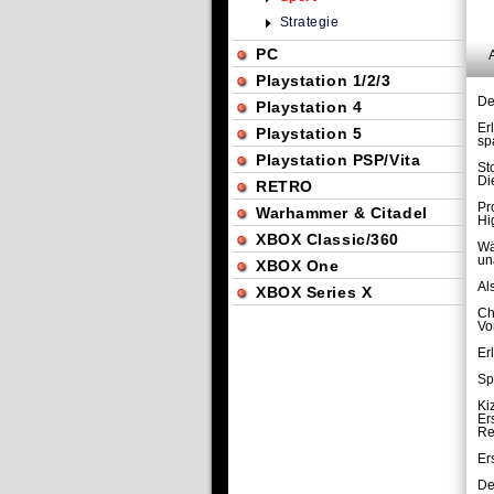
Strategie
PC
Playstation 1/2/3
De
Playstation 4
Er
Playstation 5
sp
Playstation PSP/Vita
St
Di
RETRO
Pr
Warhammer & Citadel
Hi
XBOX Classic/360
Wä
un
XBOX One
Al
XBOX Series X
Ch
Vo
Er
Sp
Ki
Er
Re
Er
De