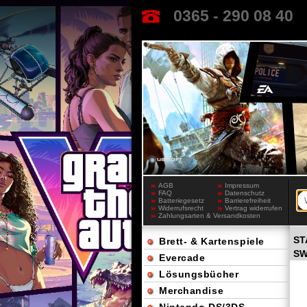
0365 - 290 08 40
AGB
Impressum
FAQ
Datenschutz
Batteriegesetz
Barrierefreiheit
Widerrufsrecht
Vertrag widerrufen
Zahlungsarten & Versandkosten
ST
Brett- & Kartenspiele
SW
Evercade
Lösungsbücher
Merchandise