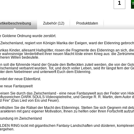
Artikelbeschreibung
Zubehör (12)
Produktdaten
e Goldene Ordnung wurde zerstört.
 Zwischenland, regiert von Königin Marika der Ewigen, ward der Eldenring gebroc
rikas Kinder, allesamt Halbgötter, rissen die Fragmente des Eldenrings an sich, d
e wahnsinnige Verderbtheit ihrer neuen Macht löste einen Krieg aus: die Zertrümm
heren Willen bedeutete.
n soll die führende Hand der Gnade den Befleckten zuteil werden, die von der 
ischenland verbannt wurden. Tot, und doch voller Leben, seid Ihr längst fern der 
nter dem Nebelmeer und unterwerft Euch dem Eldenring.
rdet der neue Eldenfürst.
ne neue Fantasywelt
Reisen Sie durch das Zwischenland - eine neue Fantasywelt aus der Feder von Hid
nflussreichen DARK SOULS-Videospielreihe, und George R. R. Martin, dem Autor de
d Fire“ (Das Lied von Eis und Feuer).
Enthüllen Sie die Rätsel der Macht des Eldenrings. Stellen Sie sich Gegnern mit det
arakteren mit ganz eigener Motivation, Ihnen zu helfen oder Ihren Fortschritt aufz
kundung im Zwischenland
ELDEN RING lockt mit gigantischen Fantasy-Landschaften und düsteren, komplexe
ergehen.