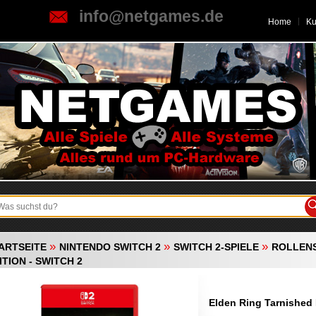
info@netgames.de
Home
K
»
»
»
ARTSEITE
NINTENDO SWITCH 2
SWITCH 2-SPIELE
ROLLENS
ITION - SWITCH 2
Elden Ring Tarnished 