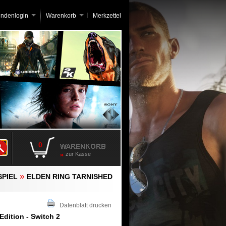
undenlogin
Warenkorb
Merkzettel
0
zur Kasse
»
PIEL
ELDEN RING TARNISHED
Datenblatt drucken
Edition - Switch 2