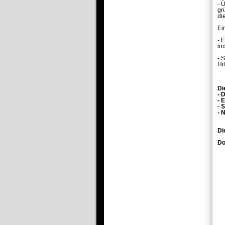
- 
gr
di
Ei
- 
in
- 
Hi
Di
- 
- 
- 
- 
Di
Do