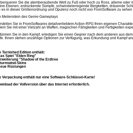
Überqueren Sie die atemberaubende Welt zu Fuß oder hoch zu Ross, alleine oder mi
üne Ebenen, erdrückende Sümpfe, schwindelerregende Bergketten, dräuende Schlö
e es in dieser Größenordnung und Opulenz noch nicht von FromSoftware zu sehen
n Meilenstein des Genre-Gameplays
Erstellen Sie in FromSoftwares detailverliebtem Action-RPG Ihren eigenen Charakter 
dem Sie mit einer Vielzahl an Waffen, magischen Fähigkeiten und Fertigkeiten exper
Stürmen Sie in den Kampf, erledigen Sie einen Gegner nach dem anderen aus dem H
lfe. Ihnen stehen unzählige Optionen zur Verfügung, was Erkundung und Kampf an
e Tarnished Edition enthält:
Das Spiel "Elden Ring"
Erweiterung "Shadow of the Erdtree
Sturmwind-Skins
Neue Rüstungen
e Verpackung enthält nur eine Software-Schlüssel-Karte!
wnload der Vollversion über das Internet erforderlich.