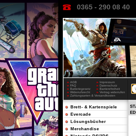
0365 - 290 08 40
AGB
Impressum
FAQ
Datenschutz
Batteriegesetz
Barrierefreiheit
Widerrufsrecht
Vertrag widerrufen
Zahlungsarten & Versandkosten
ST
Brett- & Kartenspiele
ED
Evercade
Lösungsbücher
Merchandise