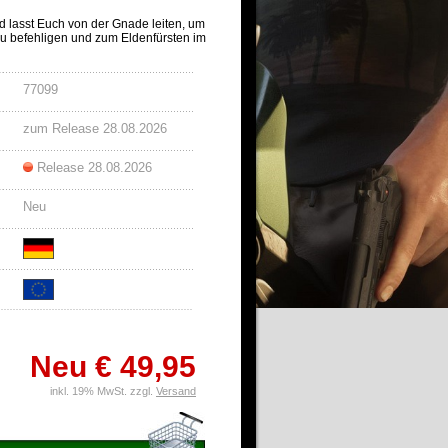
nd lasst Euch von der Gnade leiten, um
zu befehligen und zum Eldenfürsten im
77099
zum Release 28.08.2026
Release 28.08.2026
Neu
Neu
€ 49,95
inkl. 19% MwSt. zzgl.
Versand