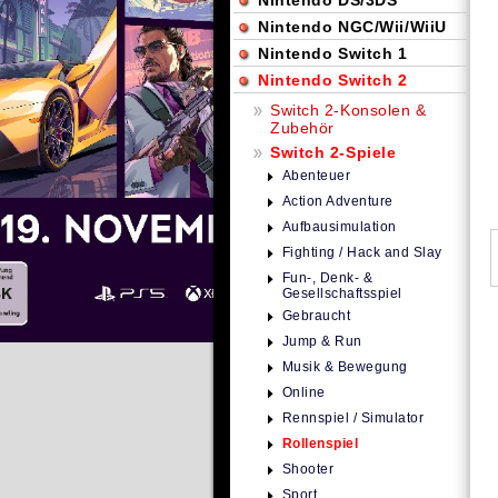
Nintendo DS/3DS
Nintendo NGC/Wii/WiiU
Nintendo Switch 1
Nintendo Switch 2
Switch 2-Konsolen &
Zubehör
Switch 2-Spiele
Abenteuer
Action Adventure
Aufbausimulation
Fighting / Hack and Slay
Fun-, Denk- &
Gesellschaftsspiel
Gebraucht
Jump & Run
Musik & Bewegung
Online
Rennspiel / Simulator
Rollenspiel
Shooter
Sport