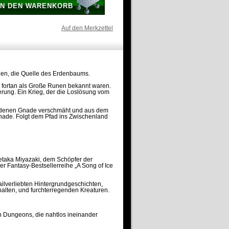
IN DEN WARENKORB
Auf den Merkzettel
hen, die Quelle des Erdenbaums.
ie fortan als Große Runen bekannt waren.
erung. Ein Krieg, der die Loslösung vom
Goldenen Gnade verschmäht und aus dem
Gnade. Folgt dem Pfad ins Zwischenland
etaka Miyazaki, dem Schöpfer der
r Fantasy-Bestsellerreihe „A Song of Ice
ailverliebten Hintergrundgeschichten,
uhalten, und furchterregenden Kreaturen.
n Dungeons, die nahtlos ineinander