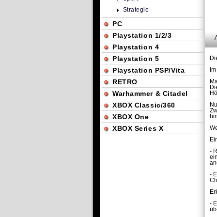
Strategie
PC
Playstation 1/2/3
Playstation 4
Playstation 5
Di
Playstation PSP/Vita
Im
RETRO
Ma
Di
Warhammer & Citadel
Hö
XBOX Classic/360
Nu
Zw
XBOX One
hi
XBOX Series X
We
Ei
- 
ei
an
- 
Ch
Er
- 
üb