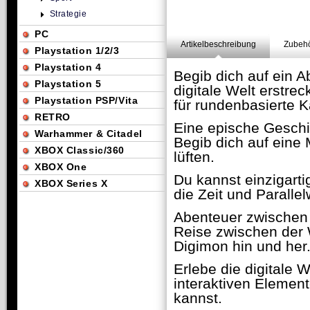
Strategie
PC
Artikelbeschreibung
Zubehö
Playstation 1/2/3
Playstation 4
Begib dich auf ein A
Playstation 5
digitale Welt erstre
Playstation PSP/Vita
für rundenbasierte 
RETRO
Eine epische Gesch
Warhammer & Citadel
Begib dich auf eine
XBOX Classic/360
lüften.
XBOX One
Du kannst einzigart
XBOX Series X
die Zeit und Paralle
Abenteuer zwischen
Reise zwischen der W
Digimon hin und her
Erlebe die digitale W
interaktiven Elemen
kannst.