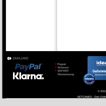
Paypal
Vorkasse
SOFORT-
Überweisung
© 2011
NETGAMES - Dein Online