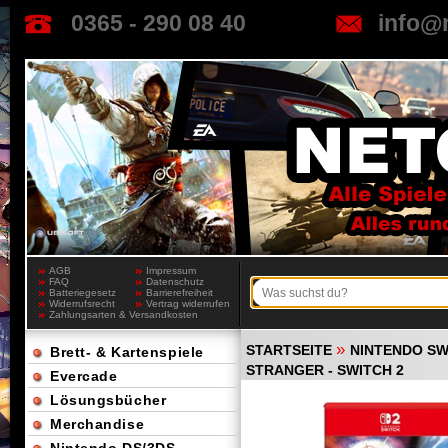
0365 - 290 08 40
info@
AGB
Impressum
FAQ
Datenschutz
Batteriegesetz
Barrierefreiheit
Widerrufsrecht
Vertrag widerrufen
Zahlungsarten & Versandkosten
»
STARTSEITE
NINTENDO SW
Brett- & Kartenspiele
STRANGER - SWITCH 2
Evercade
Lösungsbücher
Merchandise