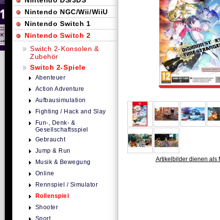
Nintendo DS/3DS
Nintendo NGC/Wii/WiiU
Nintendo Switch 1
Nintendo Switch 2
Switch 2-Konsolen &
Zubehör
Switch 2-Spiele
Abenteuer
Action Adventure
Aufbausimulation
Fighting / Hack and Slay
Fun-, Denk- &
Gesellschaftsspiel
Gebraucht
Jump & Run
Artikelbilder dienen als 
Musik & Bewegung
Online
Rennspiel / Simulator
Rollenspiel
Shooter
Sport