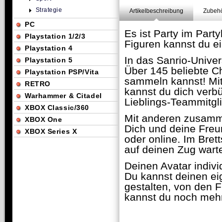
Strategie
Artikelbeschreibung
Zubehö
PC
Es ist Party im Par
Playstation 1/2/3
Figuren kannst du ei
Playstation 4
In das Sanrio-Unive
Playstation 5
Über 145 beliebte C
Playstation PSP/Vita
sammeln kannst! Mit
RETRO
kannst du dich verbü
Warhammer & Citadel
Lieblings-Teammitgli
XBOX Classic/360
Mit anderen zusamm
XBOX One
Dich und deine Freun
XBOX Series X
oder online. Im Bret
auf deinen Zug warte
Deinen Avatar indivi
Du kannst deinen eig
gestalten, von den F
kannst du noch mehr