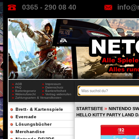
0365 - 290 08 40
info@
AGB
Impressum
FAQ
Datenschutz
Batteriegesetz
Barrierefreiheit
Widerrufsrecht
Vertrag widerrufen
Zahlungsarten & Versandkosten
»
STARTSEITE
NINTENDO SW
Brett- & Kartenspiele
HELLO KITTY PARTY LAND DA
Evercade
Lösungsbücher
Merchandise