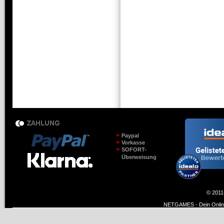
Paypal
Vorkasse
SOFORT-
Überweisung
© 2011
NETGAMES - Dein Online