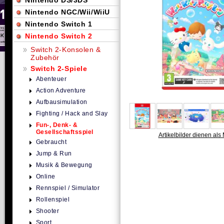
Nintendo DS/3DS
Nintendo NGC/Wii/WiiU
Nintendo Switch 1
Nintendo Switch 2
Switch 2-Konsolen &
Zubehör
Switch 2-Spiele
Abenteuer
Action Adventure
Aufbausimulation
Fighting / Hack and Slay
Fun-, Denk- &
Gesellschaftsspiel
Artikelbilder dienen als 
Gebraucht
Jump & Run
Musik & Bewegung
Online
Rennspiel / Simulator
Rollenspiel
Shooter
Sport