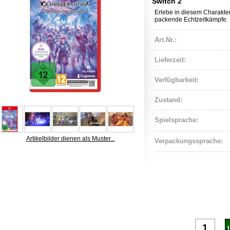
Switch 2
Erlebe in diesem Charakte
packende Echtzeitkämpfe.
Art.Nr.:
Lieferzeit:
Verfügbarkeit:
Zustand:
Spielsprache:
Artikelbilder dienen als Muster...
Verpackungssprache: