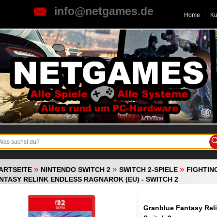
info@netgames.de
Home
K
»
»
»
ARTSEITE
NINTENDO SWITCH 2
SWITCH 2-SPIELE
FIGHTIN
NTASY RELINK ENDLESS RAGNAROK (EU) - SWITCH 2
Granblue Fantasy Reli