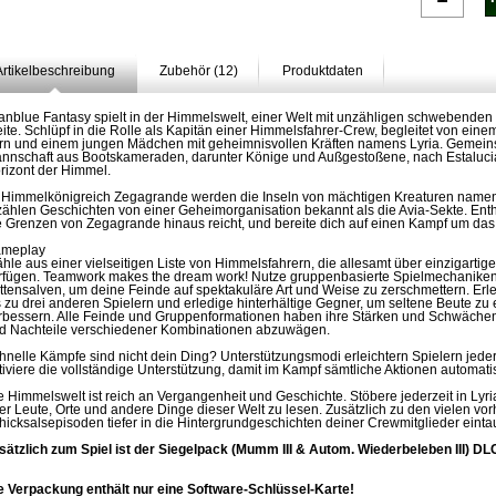
Artikelbeschreibung
Zubehör (12)
Produktdaten
anblue Fantasy spielt in der Himmelswelt, einer Welt mit unzähligen schwebenden 
ite. Schlüpf in die Rolle als Kapitän einer Himmelsfahrer-Crew, begleitet von ein
rn und einem jungen Mädchen mit geheimnisvollen Kräften namens Lyria. Gemeinsam
nnschaft aus Bootskameraden, darunter Könige und Außgestoßene, nach Estaluc
rizont der Himmel.
 Himmelkönigreich Zegagrande werden die Inseln von mächtigen Kreaturen namen
zählen Geschichten von einer Geheimorganisation bekannt als die Avia-Sekte. Enthül
e Grenzen von Zegagrande hinaus reicht, und bereite dich auf einen Kampf um das 
meplay
hle aus einer vielseitigen Liste von Himmelsfahrern, die allesamt über einzigartig
rfügen. Teamwork makes the dream work! Nutze gruppenbasierte Spielmechaniken
ttensalven, um deine Feinde auf spektakuläre Art und Weise zu zerschmettern. Erl
s zu drei anderen Spielern und erledige hinterhältige Gegner, um seltene Beute zu
rbessern. Alle Feinde und Gruppenformationen haben ihre Stärken und Schwächen - 
d Nachteile verschiedener Kombinationen abzuwägen.
hnelle Kämpfe sind nicht dein Ding? Unterstützungsmodi erleichtern Spielern jede
tiviere die vollständige Unterstützung, damit im Kampf sämtliche Aktionen automat
e Himmelswelt ist reich an Vergangenheit und Geschichte. Stöbere jederzeit in Lyr
er Leute, Orte und andere Dinge dieser Welt zu lesen. Zusätzlich zu den vielen 
hicksalsepisoden tiefer in die Hintergrundgeschichten deiner Crewmitglieder eint
sätzlich zum Spiel ist der Siegelpack (Mumm III & Autom. Wiederbeleben III) DL
e Verpackung enthält nur eine Software-Schlüssel-Karte!