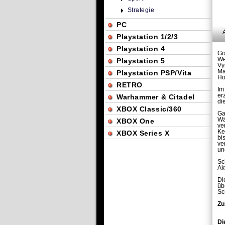
Strategie
PC
Playstation 1/2/3
Playstation 4
Gr
We
Playstation 5
Vy
Ma
Playstation PSP/Vita
Ho
RETRO
Im
er
Warhammer & Citadel
di
XBOX Classic/360
Ga
Wä
XBOX One
ve
Ke
XBOX Series X
bi
ve
un
Sc
Ak
Di
üb
Sc
Zu
Di