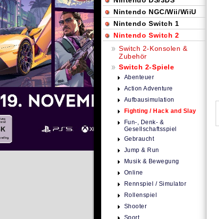
Nintendo DS/3DS
Nintendo NGC/Wii/WiiU
Nintendo Switch 1
Nintendo Switch 2
Switch 2-Konsolen &
Zubehör
Switch 2-Spiele
Abenteuer
Action Adventure
Aufbausimulation
Fighting / Hack and Slay
Fun-, Denk- &
Gesellschaftsspiel
Gebraucht
Jump & Run
Musik & Bewegung
Online
Rennspiel / Simulator
Rollenspiel
Shooter
Sport