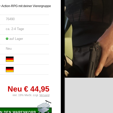
r-Action-RPG mit deiner Vierergruppe
76490
ca. 2-4 Tage
auf Lager
Neu
Neu
€ 44,95
inkl. 19% MwSt. zzgl.
Versand
IN DEN WARENKORB