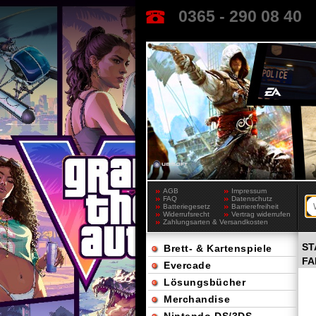
0365 - 290 08 40
AGB
Impressum
FAQ
Datenschutz
Batteriegesetz
Barrierefreiheit
Widerrufsrecht
Vertrag widerrufen
Zahlungsarten & Versandkosten
ST
Brett- & Kartenspiele
FA
Evercade
Lösungsbücher
Merchandise