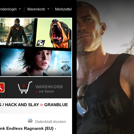
undenlogin
Warenkorb
Merkzettel
0
zur Kasse
»
G / HACK AND SLAY
GRANBLUE
Datenblatt drucken
nk Endless Ragnarok (EU) -