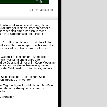
Auf den Merkzettel
Inseln inmitten einer endlosen, blauen
em rauflustigen kleinen Drachen namens
 segelt ihr mit einer schillernden
ia, einer sagenumwobenen Insel am
s Astralbestien bewacht und die Winde
le ein Netz an Intrigen, das bis weit über
Schicksal der Himmelswelt selbst vor.
e Waffen, Fähigkeiten und Kampfstile
 wie Kombinationsangriffe oder
edige Quests allein oder im Koop-Modus mit
 erlangen und deine Ausrüstung weiter zu
der Schlüssel zum Sieg ist es, Vorteile
r Spielstärke den Zugang zum Spiel.
isch durchgeführt werden!
ias Tagebuch, um in zahlreichen Schriften
vorhandenen Nebenquests kannst du in
auchen!
C enthalten