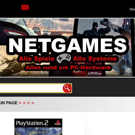
Ho
»
»
»
»
IN PAGE