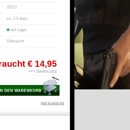
25272
ca. 2-4 days
auf Lager
Gebraucht
raucht
€ 14,95
excl.
Shipping costs
IN DEN WARENKORB
Add to wish list