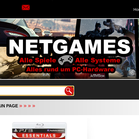
Ho
»
»
»
»
IN PAGE