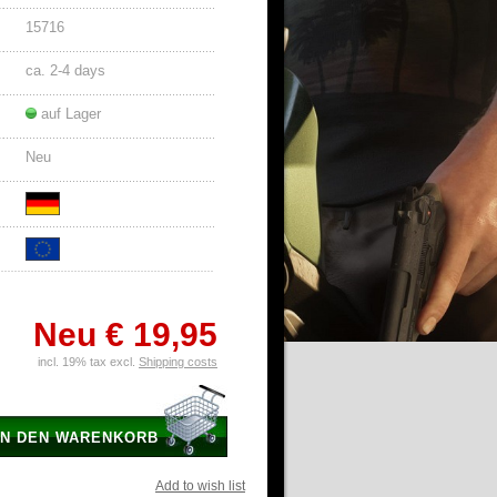
15716
ca. 2-4 days
auf Lager
Neu
Neu
€ 19,95
incl. 19% tax excl.
Shipping costs
IN DEN WARENKORB
Add to wish list