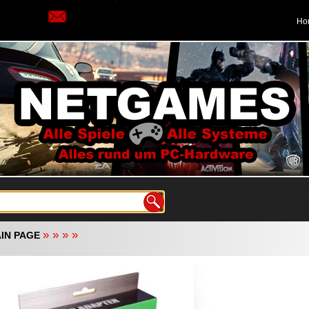
Ho
»
»
»
»
IN PAGE