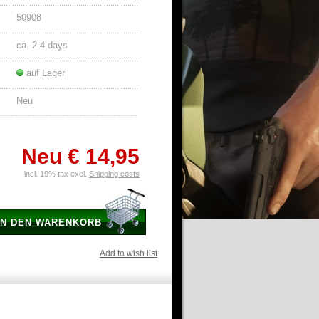
50908
ca. 2-4 days
auf Lager
Neu
Neu
€ 14,95
incl. 19% tax excl.
Shipping costs
IN DEN WARENKORB
Add to wish list