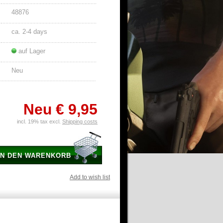
48876
ca. 2-4 days
auf Lager
Neu
Neu
€ 9,95
incl. 19% tax excl.
Shipping costs
IN DEN WARENKORB
Add to wish list