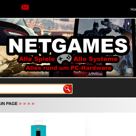
Ho
»
»
»
»
IN PAGE