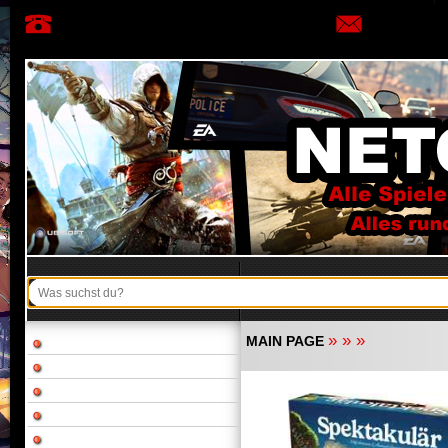
»
»
»
MAIN PAGE