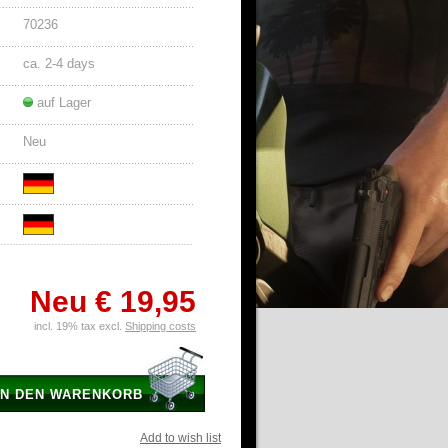
70236
ca. 2-4 days
auf Lager
Neu
Neu
€ 19,95
incl. 19% tax excl.
Shipping costs
IN DEN WARENKORB
Add to wish list