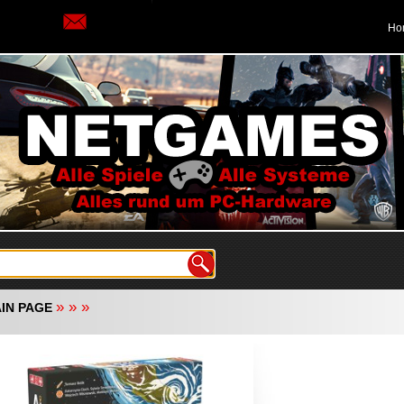
Ho
»
»
»
IN PAGE