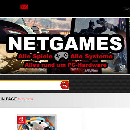
Ho
»
»
»
»
IN PAGE