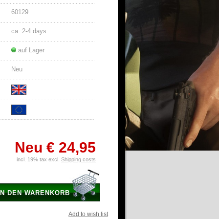
60129
ca. 2-4 days
auf Lager
Neu
Neu
€ 24,95
incl. 19% tax excl.
Shipping costs
IN DEN WARENKORB
Add to wish list