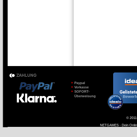
Paypal
Vorkasse
SOFORT-
Überweisung
© 2011
NETGAMES - Dein Online