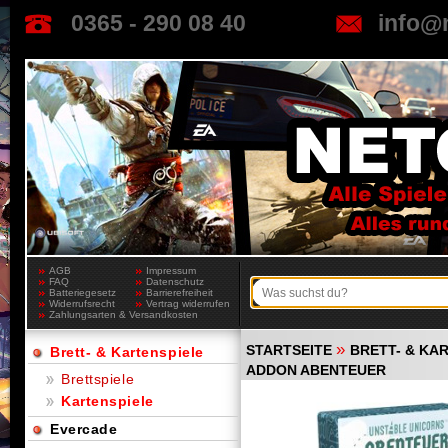
0365 - 290 08 40
info@
AGB
Impressum
FAQ
Datenschutz
Batteriegesetz
Barrierefreiheit
Widerrufsrecht
Vertrag widerrufen
Zahlungsarten & Versandkosten
»
STARTSEITE
BRETT- & KA
Brett- & Kartenspiele
ADDON ABENTEUER
Brettspiele
Kartenspiele
Evercade