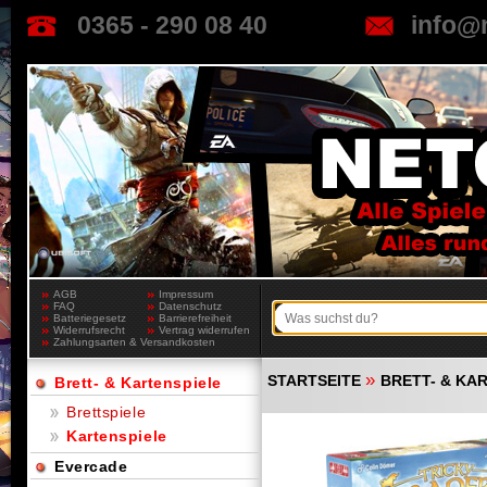
0365 - 290 08 40
info@
AGB
Impressum
FAQ
Datenschutz
Batteriegesetz
Barrierefreiheit
Widerrufsrecht
Vertrag widerrufen
Zahlungsarten & Versandkosten
»
STARTSEITE
BRETT- & KA
Brett- & Kartenspiele
Brettspiele
Kartenspiele
Evercade