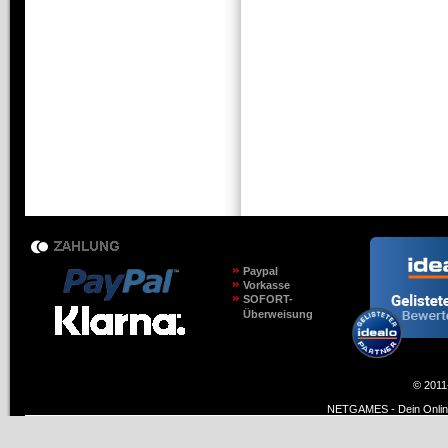
Paypal
Vorkasse
SOFORT-
Überweisung
© 2011
NETGAMES - Dein Online