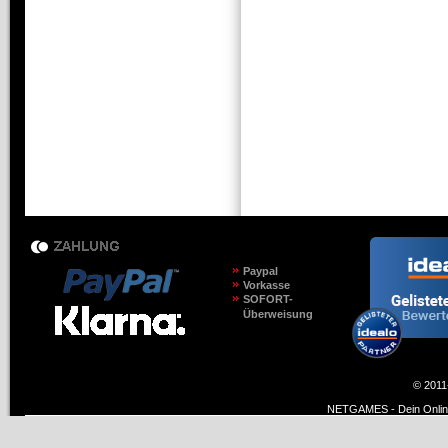
Paypal
Vorkasse
SOFORT-
Überweisung
© 2011
NETGAMES - Dein Online