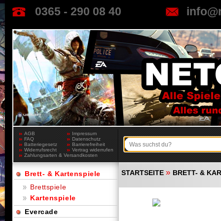
0365 - 290 08 40
info@
AGB
Impressum
FAQ
Datenschutz
Batteriegesetz
Barrierefreiheit
Widerrufsrecht
Vertrag widerrufen
Zahlungsarten & Versandkosten
»
STARTSEITE
BRETT- & KA
Brett- & Kartenspiele
Brettspiele
Kartenspiele
Evercade