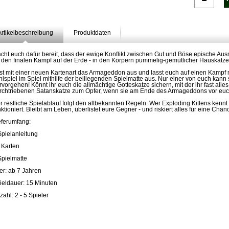
Artikelbeschreibung
Produktdaten
cht euch dafür bereit, dass der ewige Konflikt zwischen Gut und Böse epische Au
r den finalen Kampf auf der Erde - in den Körpern pummelig-gemütlicher Hauskatze
st mit einer neuen Kartenart das Armageddon aus und lasst euch auf einen Kampf mit
nispiel im Spiel mithilfe der beiliegenden Spielmatte aus. Nur einer von euch ka
rvorgehen! Könnt ihr euch die allmächtige Gotteskatze sichern, mit der ihr fast alles t
rchtriebenen Satanskatze zum Opfer, wenn sie am Ende des Armageddons vor euch
r restliche Spielablauf folgt den altbekannten Regeln. Wer Exploding Kittens kennt 
nktioniert. Bleibt am Leben, überlistet eure Gegner - und riskiert alles für eine Chan
eferumfang:
Spielanleitung
 Karten
Spielmatte
ter: ab 7 Jahren
ieldauer: 15 Minuten
zahl: 2 - 5 Spieler