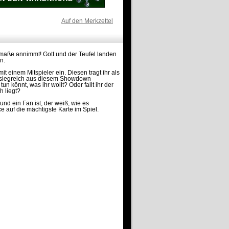
Auf den Merkzettel
smaße annimmt! Gott und der Teufel landen
n.
 einem Mitspieler ein. Diesen tragt ihr als
nn siegreich aus diesem Showdown
un könnt, was ihr wollt? Oder fallt ihr der
 liegt?
und ein Fan ist, der weiß, wie es
ce auf die mächtigste Karte im Spiel.