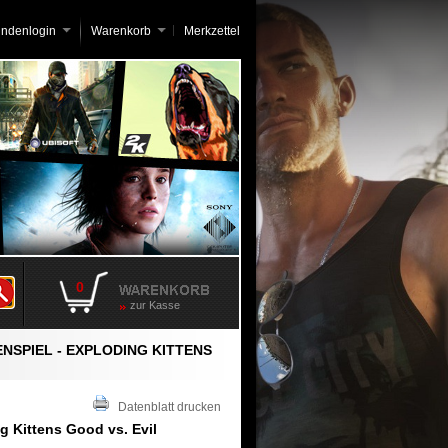
undenlogin
Warenkorb
Merkzettel
0
zur Kasse
NSPIEL - EXPLODING KITTENS
Datenblatt drucken
g Kittens Good vs. Evil