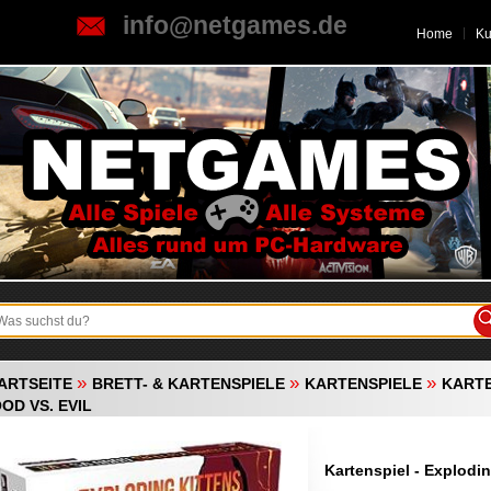
info@netgames.de
Home
K
»
»
»
ARTSEITE
BRETT- & KARTENSPIELE
KARTENSPIELE
KARTE
OD VS. EVIL
Kartenspiel - Explodin