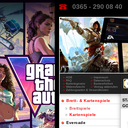
0365 - 290 08 40
AGB
Impressum
FAQ
Datenschutz
Batteriegesetz
Barrierefreiheit
Widerrufsrecht
Vertrag widerrufen
Zahlungsarten & Versandkosten
ST
Brett- & Kartenspiele
GO
Brettspiele
Kartenspiele
Evercade