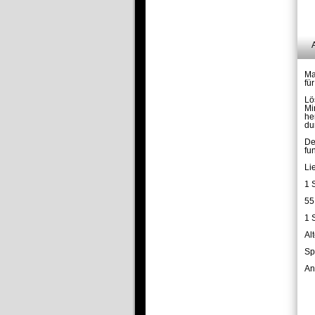
Ma
fü
Lö
Mi
he
du
De
fu
Li
1 
55
1 
Al
Sp
An