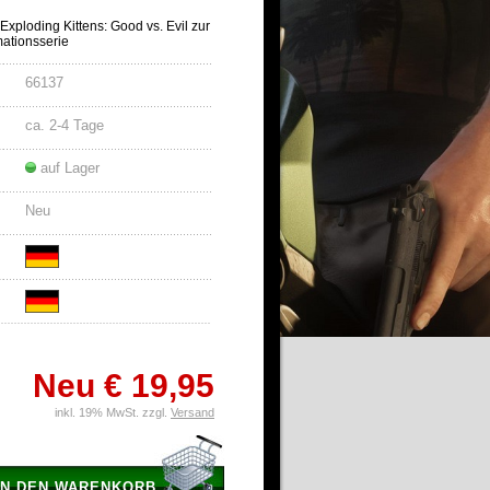
Exploding Kittens: Good vs. Evil zur
mationsserie
66137
ca. 2-4 Tage
auf Lager
Neu
Neu
€ 19,95
inkl. 19% MwSt. zzgl.
Versand
IN DEN WARENKORB