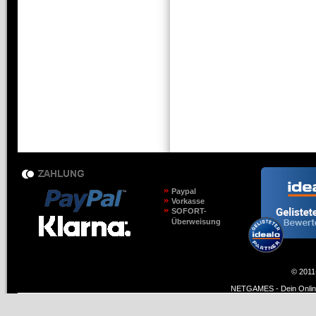
Paypal
Vorkasse
SOFORT-
Überweisung
© 2011
NETGAMES - Dein Online