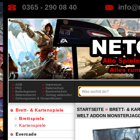
0365 - 290 08 40
info@
AGB
Impressum
FAQ
Datenschutz
Batteriegesetz
Barrierefreiheit
Widerrufsrecht
Vertrag widerrufen
Zahlungsarten & Versandkosten
»
STARTSEITE
BRETT- & KA
Brett- & Kartenspiele
WELT ADDON MONSTERJAG
Brettspiele
Kartenspiele
Evercade